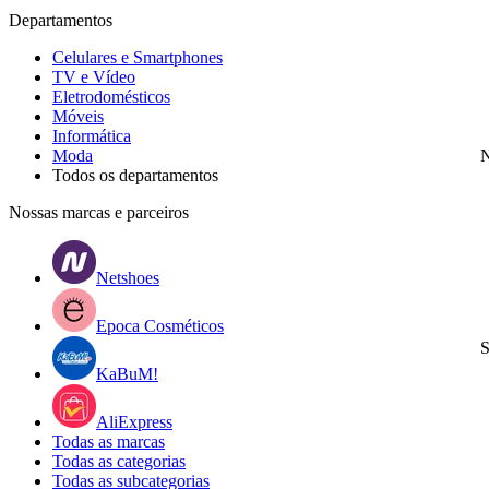
Departamentos
Celulares e Smartphones
TV e Vídeo
Eletrodomésticos
Móveis
Informática
Moda
N
Todos os departamentos
Nossas marcas e parceiros
Netshoes
Epoca Cosméticos
S
KaBuM!
AliExpress
Todas as marcas
Todas as categorias
Todas as subcategorias