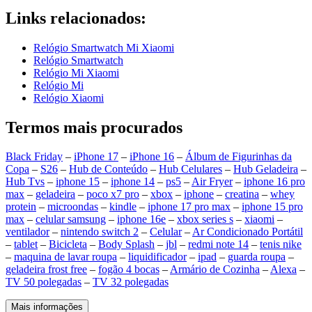
Links relacionados:
Relógio Smartwatch Mi Xiaomi
Relógio Smartwatch
Relógio Mi Xiaomi
Relógio Mi
Relógio Xiaomi
Termos mais procurados
Black Friday
–
iPhone 17
–
iPhone 16
–
Álbum de Figurinhas da
Copa
–
S26
–
Hub de Conteúdo
–
Hub Celulares
–
Hub Geladeira
–
Hub Tvs
–
iphone 15
–
iphone 14
–
ps5
–
Air Fryer
–
iphone 16 pro
max
–
geladeira
–
poco x7 pro
–
xbox
–
iphone
–
creatina
–
whey
protein
–
microondas
–
kindle
–
iphone 17 pro max
–
iphone 15 pro
max
–
celular samsung
–
iphone 16e
–
xbox series s
–
xiaomi
–
ventilador
–
nintendo switch 2
–
Celular
–
Ar Condicionado Portátil
–
tablet
–
Bicicleta
–
Body Splash
–
jbl
–
redmi note 14
–
tenis nike
–
maquina de lavar roupa
–
liquidificador
–
ipad
–
guarda roupa
–
geladeira frost free
–
fogão 4 bocas
–
Armário de Cozinha
–
Alexa
–
TV 50 polegadas
–
TV 32 polegadas
Mais informações