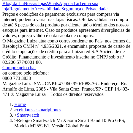
Blog da Lu
Nossas lojas
WhatsApp da Lu
Tenha sua
loja
Regulamento
Acessibilidade
Segurança e Privacidade
Preços e condições de pagamento exclusivos para compras via
internet, podendo variar nas lojas físicas. Ofertas válidas na compra
de até 5 peças de cada produto por cliente, até o término dos nossos
estoques para internet. Caso os produtos apresentem divergências de
valores, o preço válido é o da sacola de compras.
O Magazine Luiza atua como correspondente no País, nos termos da
Resolução CMN nº 4.935/2021, e encaminha propostas de cartão de
crédito e operações de crédito para a Luizacred S.A Sociedade de
Crédito, Financiamento e Investimento inscrita no CNPJ sob o nº
02.206.577/0001-80.
Compre pelo chat
ou compre pelo telefone:
0800 773 3838
Magazine Luiza S/A - CNPJ: 47.960.950/1088-36 - Endereço: Rua
Arnulfo de Lima, 2385 - Vila Santa Cruz, Franca/SP - CEP 14.403-
471 ® Magazine Luiza – Todos os direitos reservados.
Home
>
celulares e smartphones
>
Smartwatch
>
Relógio Smartwatch Mi Xiaomi Smart Band 10 Pro GPS,
Modelo M2552B1, Versão Global Prata