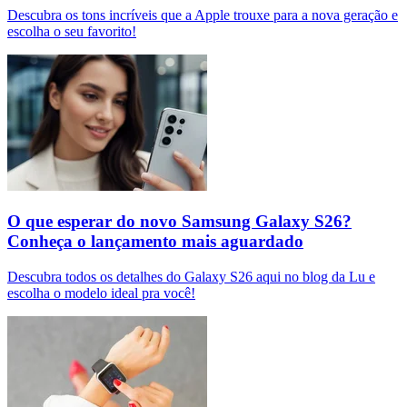
Descubra os tons incríveis que a Apple trouxe para a nova geração e
escolha o seu favorito!
O que esperar do novo Samsung Galaxy S26?
Conheça o lançamento mais aguardado
Descubra todos os detalhes do Galaxy S26 aqui no blog da Lu e
escolha o modelo ideal pra você!