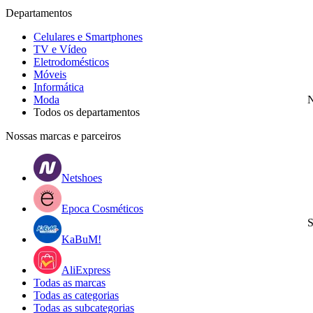
Departamentos
Celulares e Smartphones
TV e Vídeo
Eletrodomésticos
Móveis
Informática
Moda
N
Todos os departamentos
Nossas marcas e parceiros
Netshoes
Epoca Cosméticos
S
KaBuM!
AliExpress
Todas as marcas
Todas as categorias
Todas as subcategorias