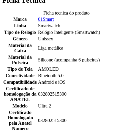
Ficha Técnica
Ficha tecnica do produto
Marca
01Smart
Linha
Smartwatch
Tipo de Relógio
Relógio Inteligente (Smartwatch)
Gênero
Unissex
Material da
Liga metálica
Caixa
Material da
Silicone (acompanha 6 pulseiras)
Pulseira
Tipo de Tela
AMOLED
Conectividade
Bluetooth 5.0
Compatibilidade
Android e iOS
Certificado de
homologação da
032802515300
ANATEL
Modelo
Ultra 2
Certificado
Homologado
032802515300
pela Anatel
Número