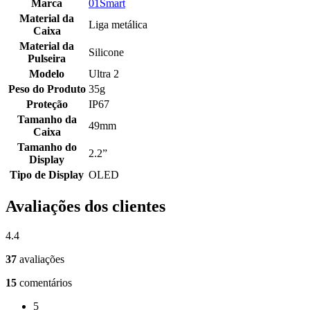
Marca
01Smart
Material da
Liga metálica
Caixa
Material da
Silicone
Pulseira
Modelo
Ultra 2
Peso do Produto
35g
Proteção
IP67
Tamanho da
49mm
Caixa
Tamanho do
2.2”
Display
Tipo de Display
OLED
Avaliações dos clientes
4.4
37
avaliações
15
comentários
5