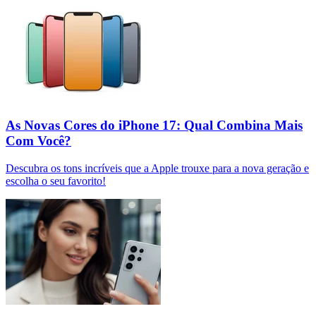
As Novas Cores do iPhone 17: Qual Combina Mais
Com Você?
Descubra os tons incríveis que a Apple trouxe para a nova geração e
escolha o seu favorito!