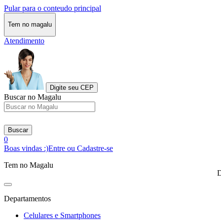
Pular para o conteudo principal
Tem no magalu
Atendimento
Digite seu CEP
Buscar no Magalu
Buscar
0
Boas vindas :)
Entre ou Cadastre-se
Tem no Magalu
D
Departamentos
Celulares e Smartphones