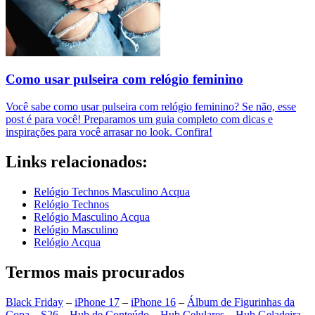
Como usar pulseira com relógio feminino
Você sabe como usar pulseira com relógio feminino? Se não, esse
post é para você! Preparamos um guia completo com dicas e
inspirações para você arrasar no look. Confira!
Links relacionados:
Relógio Technos Masculino Acqua
Relógio Technos
Relógio Masculino Acqua
Relógio Masculino
Relógio Acqua
Termos mais procurados
Black Friday
–
iPhone 17
–
iPhone 16
–
Álbum de Figurinhas da
Copa
–
S26
–
Hub de Conteúdo
–
Hub Celulares
–
Hub Geladeira
–