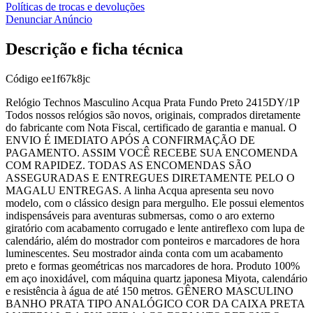
Políticas de trocas e devoluções
Denunciar Anúncio
Descrição e ficha técnica
Código
ee1f67k8jc
Relógio Technos Masculino Acqua Prata Fundo Preto 2415DY/1P
Todos nossos relógios são novos, originais, comprados diretamente
do fabricante com Nota Fiscal, certificado de garantia e manual. O
ENVIO É IMEDIATO APÓS A CONFIRMAÇÃO DE
PAGAMENTO. ASSIM VOCÊ RECEBE SUA ENCOMENDA
COM RAPIDEZ. TODAS AS ENCOMENDAS SÃO
ASSEGURADAS E ENTREGUES DIRETAMENTE PELO O
MAGALU ENTREGAS. A linha Acqua apresenta seu novo
modelo, com o clássico design para mergulho. Ele possui elementos
indispensáveis para aventuras submersas, como o aro externo
giratório com acabamento corrugado e lente antireflexo com lupa de
calendário, além do mostrador com ponteiros e marcadores de hora
luminescentes. Seu mostrador ainda conta com um acabamento
preto e formas geométricas nos marcadores de hora. Produto 100%
em aço inoxidável, com máquina quartz japonesa Miyota, calendário
e resistência à água de até 150 metros. GÊNERO MASCULINO
BANHO PRATA TIPO ANALÓGICO COR DA CAIXA PRETA