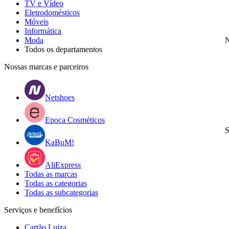
TV e Vídeo
Eletrodomésticos
Móveis
Informática
Moda
N
Todos os departamentos
Nossas marcas e parceiros
Netshoes
Epoca Cosméticos
S
KaBuM!
AliExpress
Todas as marcas
Todas as categorias
Todas as subcategorias
Serviços e benefícios
Cartão Luiza