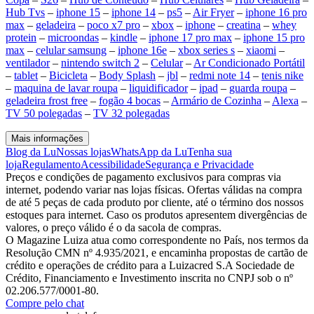
Hub Tvs
–
iphone 15
–
iphone 14
–
ps5
–
Air Fryer
–
iphone 16 pro
max
–
geladeira
–
poco x7 pro
–
xbox
–
iphone
–
creatina
–
whey
protein
–
microondas
–
kindle
–
iphone 17 pro max
–
iphone 15 pro
max
–
celular samsung
–
iphone 16e
–
xbox series s
–
xiaomi
–
ventilador
–
nintendo switch 2
–
Celular
–
Ar Condicionado Portátil
–
tablet
–
Bicicleta
–
Body Splash
–
jbl
–
redmi note 14
–
tenis nike
–
maquina de lavar roupa
–
liquidificador
–
ipad
–
guarda roupa
–
geladeira frost free
–
fogão 4 bocas
–
Armário de Cozinha
–
Alexa
–
TV 50 polegadas
–
TV 32 polegadas
Mais informações
Blog da Lu
Nossas lojas
WhatsApp da Lu
Tenha sua
loja
Regulamento
Acessibilidade
Segurança e Privacidade
Preços e condições de pagamento exclusivos para compras via
internet, podendo variar nas lojas físicas. Ofertas válidas na compra
de até 5 peças de cada produto por cliente, até o término dos nossos
estoques para internet. Caso os produtos apresentem divergências de
valores, o preço válido é o da sacola de compras.
O Magazine Luiza atua como correspondente no País, nos termos da
Resolução CMN nº 4.935/2021, e encaminha propostas de cartão de
crédito e operações de crédito para a Luizacred S.A Sociedade de
Crédito, Financiamento e Investimento inscrita no CNPJ sob o nº
02.206.577/0001-80.
Compre pelo chat