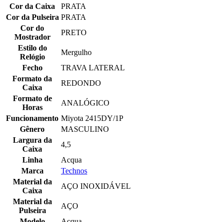
Cor da Caixa
PRATA
Cor da Pulseira
PRATA
Cor do
PRETO
Mostrador
Estilo do
Mergulho
Relógio
Fecho
TRAVA LATERAL
Formato da
REDONDO
Caixa
Formato de
ANALÓGICO
Horas
Funcionamento
Miyota 2415DY/1P
Gênero
MASCULINO
Largura da
4,5
Caixa
Linha
Acqua
Marca
Technos
Material da
AÇO INOXIDÁVEL
Caixa
Material da
AÇO
Pulseira
Modelo
Acqua