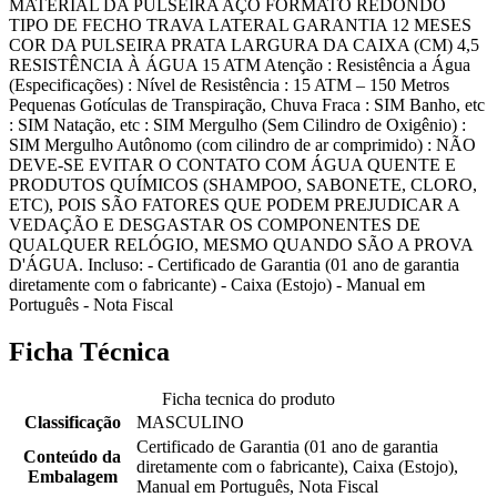
MATERIAL DA PULSEIRA AÇO FORMATO REDONDO
TIPO DE FECHO TRAVA LATERAL GARANTIA 12 MESES
COR DA PULSEIRA PRATA LARGURA DA CAIXA (CM) 4,5
RESISTÊNCIA À ÁGUA 15 ATM Atenção : Resistência a Água
(Especificações) : Nível de Resistência : 15 ATM – 150 Metros
Pequenas Gotículas de Transpiração, Chuva Fraca : SIM Banho, etc
: SIM Natação, etc : SIM Mergulho (Sem Cilindro de Oxigênio) :
SIM Mergulho Autônomo (com cilindro de ar comprimido) : NÃO
DEVE-SE EVITAR O CONTATO COM ÁGUA QUENTE E
PRODUTOS QUÍMICOS (SHAMPOO, SABONETE, CLORO,
ETC), POIS SÃO FATORES QUE PODEM PREJUDICAR A
VEDAÇÃO E DESGASTAR OS COMPONENTES DE
QUALQUER RELÓGIO, MESMO QUANDO SÃO A PROVA
D'ÁGUA. Incluso: - Certificado de Garantia (01 ano de garantia
diretamente com o fabricante) - Caixa (Estojo) - Manual em
Português - Nota Fiscal
Ficha Técnica
Ficha tecnica do produto
Classificação
MASCULINO
Certificado de Garantia (01 ano de garantia
Conteúdo da
diretamente com o fabricante), Caixa (Estojo),
Embalagem
Manual em Português, Nota Fiscal