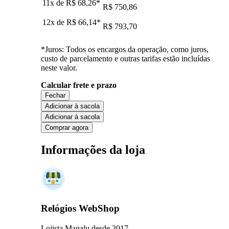
11x de
R$ 68,26
*
R$ 750,86
12x de
R$ 66,14
*
R$ 793,70
*Juros: Todos os encargos da operação, como juros,
custo de parcelamento e outras tarifas estão incluídas
neste valor.
Calcular frete e prazo
Fechar
Adicionar à sacola
Adicionar à sacola
Comprar agora
Informações da loja
Relógios WebShop
Lojista Magalu desde 2017