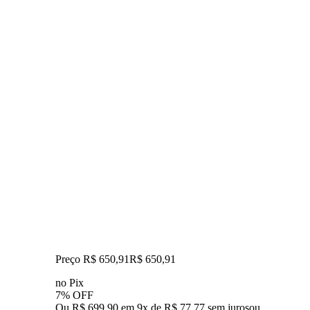
Preço R$ 650,91
R$
650
,
91
no Pix
7% OFF
Ou R$ 699,90 em 9x de R$ 77,77 sem juros
ou