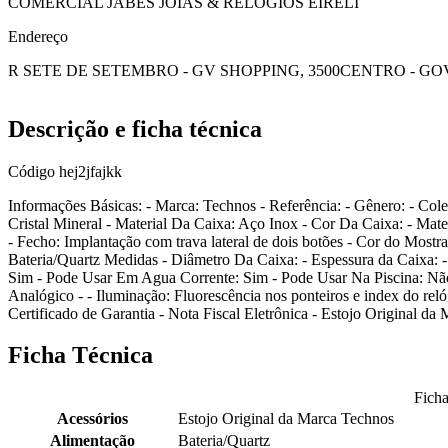
COMERCIAL JABES JOIAS & RELOGIOS EIRELI
Endereço
R SETE DE SETEMBRO - GV SHOPPING, 3500
CENTRO - G
Descrição e ficha técnica
Código
hej2jfajkk
Informações Básicas: - Marca: Technos - Referência: - Gênero: - Cole
Cristal Mineral - Material Da Caixa: Aço Inox - Cor Da Caixa: - Mat
- Fecho: Implantação com trava lateral de dois botões - Cor do Most
Bateria/Quartz Medidas - Diâmetro Da Caixa: - Espessura da Caixa: 
Sim - Pode Usar Em Agua Corrente: Sim - Pode Usar Na Piscina: Nã
Analógico - - Iluminação: Fluorescência nos ponteiros e index do re
Certificado de Garantia - Nota Fiscal Eletrônica - Estojo Original d
Ficha Técnica
Ficha
Acessórios
Estojo Original da Marca Technos
Alimentação
Bateria/Quartz