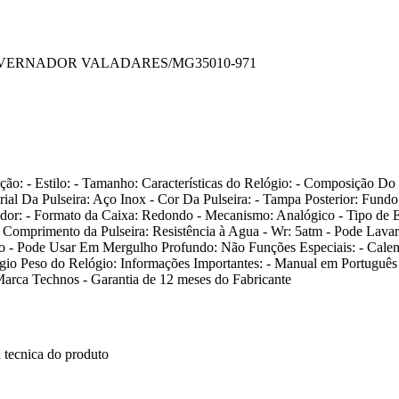
OVERNADOR VALADARES/MG
35010-971
ção: - Estilo: - Tamanho: Características do Relógio: - Composição Do
erial Da Pulseira: Aço Inox - Cor Da Pulseira: - Tampa Posterior: Fun
rador: - Formato da Caixa: Redondo - Mecanismo: Analógico - Tipo de 
- Comprimento da Pulseira: Resistência à Agua - Wr: 5atm - Pode Lava
o - Pode Usar Em Mergulho Profundo: Não Funções Especiais: - Calen
lógio Peso do Relógio: Informações Importantes: - Manual em Português
a Marca Technos - Garantia de 12 meses do Fabricante
 tecnica do produto