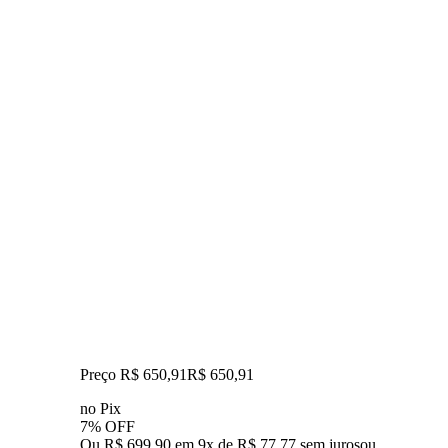
Preço R$ 650,91
R$
650
,
91
no Pix
7% OFF
Ou R$ 699,90 em 9x de R$ 77,77 sem juros
ou