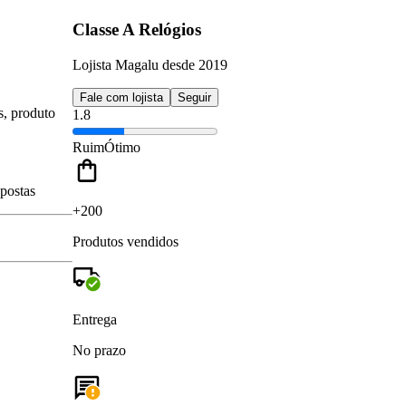
Classe A Relógios
Lojista Magalu desde 2019
Fale com lojista
Seguir
s, produto
1.8
Ruim
Ótimo
spostas
+200
Produtos vendidos
Entrega
No prazo