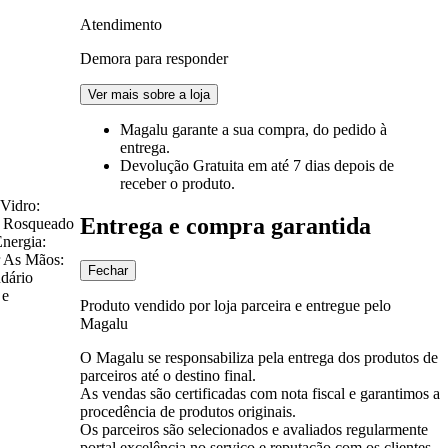
Atendimento
Demora para responder
Ver mais sobre a loja
Magalu garante
a sua compra, do pedido à
entrega.
Devolução Gratuita
em até 7 dias depois de
receber o produto.
 Vidro:
Entrega e compra garantida
do Rosqueado
Energia:
r As Mãos:
Fechar
dário
 e
Produto vendido por loja parceira e entregue pelo
Magalu
O Magalu se responsabiliza pela entrega dos produtos de
parceiros até o destino final.
As vendas são certificadas com nota fiscal e garantimos a
procedência de produtos originais.
Os parceiros são selecionados e avaliados regularmente
portal excelência no serviço e reputação com os clientes