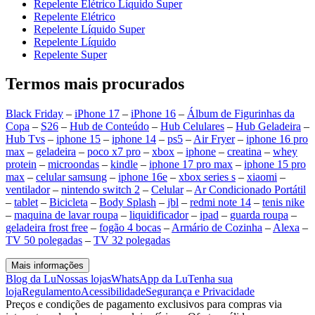
Repelente Elétrico Líquido Super
Repelente Elétrico
Repelente Líquido Super
Repelente Líquido
Repelente Super
Termos mais procurados
Black Friday
–
iPhone 17
–
iPhone 16
–
Álbum de Figurinhas da
Copa
–
S26
–
Hub de Conteúdo
–
Hub Celulares
–
Hub Geladeira
–
Hub Tvs
–
iphone 15
–
iphone 14
–
ps5
–
Air Fryer
–
iphone 16 pro
max
–
geladeira
–
poco x7 pro
–
xbox
–
iphone
–
creatina
–
whey
protein
–
microondas
–
kindle
–
iphone 17 pro max
–
iphone 15 pro
max
–
celular samsung
–
iphone 16e
–
xbox series s
–
xiaomi
–
ventilador
–
nintendo switch 2
–
Celular
–
Ar Condicionado Portátil
–
tablet
–
Bicicleta
–
Body Splash
–
jbl
–
redmi note 14
–
tenis nike
–
maquina de lavar roupa
–
liquidificador
–
ipad
–
guarda roupa
–
geladeira frost free
–
fogão 4 bocas
–
Armário de Cozinha
–
Alexa
–
TV 50 polegadas
–
TV 32 polegadas
Mais informações
Blog da Lu
Nossas lojas
WhatsApp da Lu
Tenha sua
loja
Regulamento
Acessibilidade
Segurança e Privacidade
Preços e condições de pagamento exclusivos para compras via