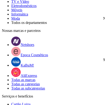
TV e Vídeo
Eletrodomésticos
Móveis
Informática
Moda
N
Todos os departamentos
Nossas marcas e parceiros
Netshoes
Epoca Cosméticos
S
KaBuM!
AliExpress
Todas as marcas
Todas as categorias
Todas as subcategorias
Serviços e benefícios
Cartão Luiza