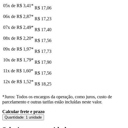
05x de
R$ 3,41
*
R$ 17,06
06x de
R$ 2,87
*
R$ 17,23
07x de
R$ 2,49
*
R$ 17,40
08x de
R$ 2,20
*
R$ 17,56
09x de
R$ 1,97
*
R$ 17,73
10x de
R$ 1,79
*
R$ 17,90
11x de
R$ 1,60
*
R$ 17,56
12x de
R$ 1,52
*
R$ 18,25
*Juros: Todos os encargos da operação, como juros, custo de
parcelamento e outras tarifas estão incluídas neste valor.
Calcular frete e prazo
Quantidade:
1 unidade