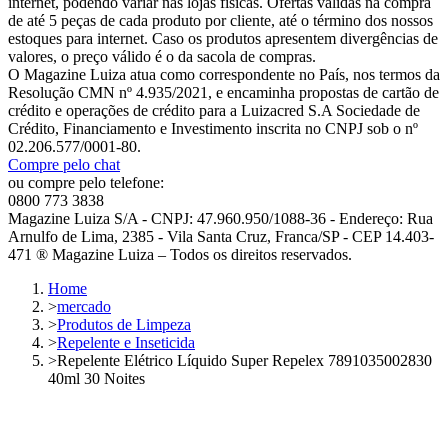
internet, podendo variar nas lojas físicas. Ofertas válidas na compra
de até 5 peças de cada produto por cliente, até o término dos nossos
estoques para internet. Caso os produtos apresentem divergências de
valores, o preço válido é o da sacola de compras.
O Magazine Luiza atua como correspondente no País, nos termos da
Resolução CMN nº 4.935/2021, e encaminha propostas de cartão de
crédito e operações de crédito para a Luizacred S.A Sociedade de
Crédito, Financiamento e Investimento inscrita no CNPJ sob o nº
02.206.577/0001-80.
Compre pelo chat
ou compre pelo telefone:
0800 773 3838
Magazine Luiza S/A - CNPJ: 47.960.950/1088-36 - Endereço: Rua
Arnulfo de Lima, 2385 - Vila Santa Cruz, Franca/SP - CEP 14.403-
471 ® Magazine Luiza – Todos os direitos reservados.
Home
>
mercado
>
Produtos de Limpeza
>
Repelente e Inseticida
>
Repelente Elétrico Líquido Super Repelex 7891035002830
40ml 30 Noites