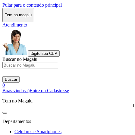
Pular para o conteudo principal
Tem no magalu
Atendimento
Digite seu CEP
Buscar no Magalu
Buscar
0
Boas vindas :)
Entre ou Cadastre-se
Tem no Magalu
D
Departamentos
Celulares e Smartphones