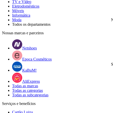
TV e Vídeo
Eletrodomésticos
Móveis
Informática
Moda
N
Todos os departamentos
Nossas marcas e parceiros
Netshoes
Epoca Cosméticos
S
KaBuM!
AliExpress
Todas as marcas
Todas as categorias
Todas as subcategorias
Serviços e benefícios
Cartão Luiza