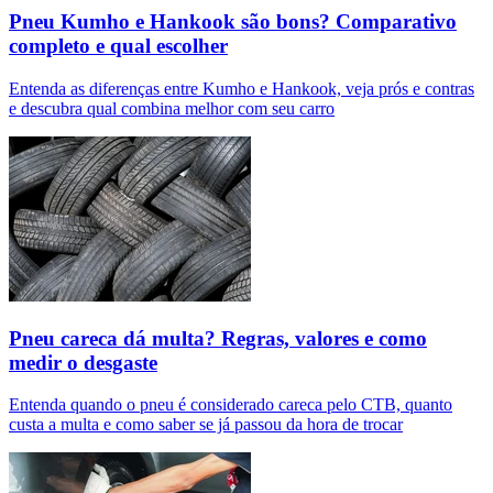
Pneu Kumho e Hankook são bons? Comparativo
completo e qual escolher
Entenda as diferenças entre Kumho e Hankook, veja prós e contras
e descubra qual combina melhor com seu carro
Pneu careca dá multa? Regras, valores e como
medir o desgaste
Entenda quando o pneu é considerado careca pelo CTB, quanto
custa a multa e como saber se já passou da hora de trocar