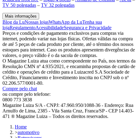
TV 50 polegadas
–
TV 32 polegadas
Mais informações
Blog da Lu
Nossas lojas
WhatsApp da Lu
Tenha sua
loja
Regulamento
Acessibilidade
Segurança e Privacidade
Preços e condições de pagamento exclusivos para compras via
internet, podendo variar nas lojas físicas. Ofertas válidas na compra
de até 5 peças de cada produto por cliente, até o término dos nossos
estoques para internet. Caso os produtos apresentem divergências de
valores, o preço válido é o da sacola de compras.
O Magazine Luiza atua como correspondente no País, nos termos da
Resolução CMN nº 4.935/2021, e encaminha propostas de cartão de
crédito e operações de crédito para a Luizacred S.A Sociedade de
Crédito, Financiamento e Investimento inscrita no CNPJ sob o nº
02.206.577/0001-80.
Compre pelo chat
ou compre pelo telefone:
0800 773 3838
Magazine Luiza S/A - CNPJ: 47.960.950/1088-36 - Endereço: Rua
Arnulfo de Lima, 2385 - Vila Santa Cruz, Franca/SP - CEP 14.403-
471 ® Magazine Luiza – Todos os direitos reservados.
Home
>
automotivo
>
Retrovisores