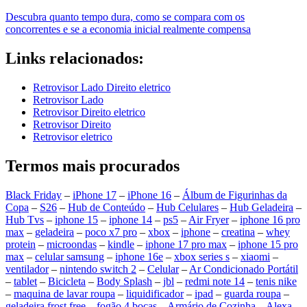
Descubra quanto tempo dura, como se compara com os
concorrentes e se a economia inicial realmente compensa
Links relacionados:
Retrovisor Lado Direito eletrico
Retrovisor Lado
Retrovisor Direito eletrico
Retrovisor Direito
Retrovisor eletrico
Termos mais procurados
Black Friday
–
iPhone 17
–
iPhone 16
–
Álbum de Figurinhas da
Copa
–
S26
–
Hub de Conteúdo
–
Hub Celulares
–
Hub Geladeira
–
Hub Tvs
–
iphone 15
–
iphone 14
–
ps5
–
Air Fryer
–
iphone 16 pro
max
–
geladeira
–
poco x7 pro
–
xbox
–
iphone
–
creatina
–
whey
protein
–
microondas
–
kindle
–
iphone 17 pro max
–
iphone 15 pro
max
–
celular samsung
–
iphone 16e
–
xbox series s
–
xiaomi
–
ventilador
–
nintendo switch 2
–
Celular
–
Ar Condicionado Portátil
–
tablet
–
Bicicleta
–
Body Splash
–
jbl
–
redmi note 14
–
tenis nike
–
maquina de lavar roupa
–
liquidificador
–
ipad
–
guarda roupa
–
geladeira frost free
–
fogão 4 bocas
–
Armário de Cozinha
–
Alexa
–