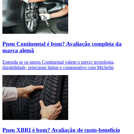
Pneu Continental é bom? Avaliação completa da
marca alemã
Entenda se os pneus Continental valem o preço: tecnologia,
durabilidade, principais linhas e comparativo com Michelin
Pneu XBRI é bom? Avaliação de custo-benefício