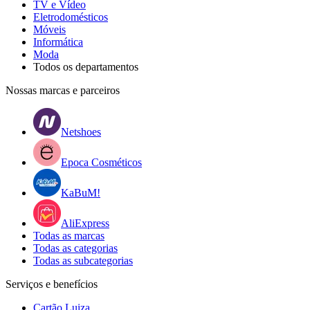
TV e Vídeo
Eletrodomésticos
Móveis
Informática
Moda
Todos os departamentos
Nossas marcas e parceiros
Netshoes
Epoca Cosméticos
KaBuM!
AliExpress
Todas as marcas
Todas as categorias
Todas as subcategorias
Serviços e benefícios
Cartão Luiza