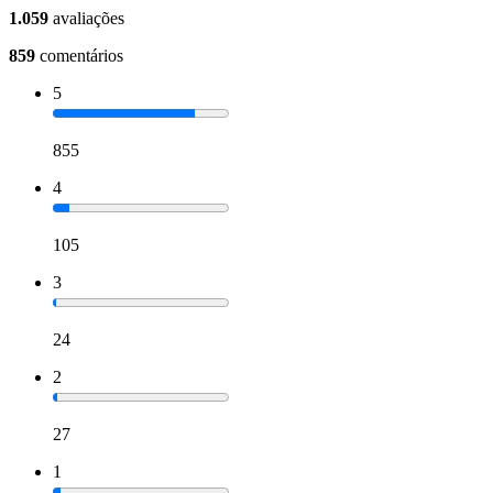
1.059
avaliações
859
comentários
5
855
4
105
3
24
2
27
1