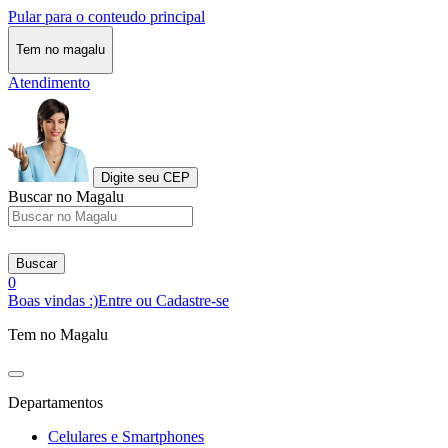
Pular para o conteudo principal
Tem no magalu
Atendimento
Digite seu CEP
Buscar no Magalu
Buscar
0
Boas vindas :)
Entre ou Cadastre-se
Tem no Magalu
Departamentos
Celulares e Smartphones