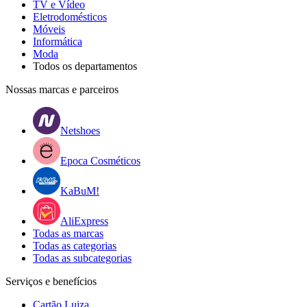
TV e Vídeo
Eletrodomésticos
Móveis
Informática
Moda
Todos os departamentos
Nossas marcas e parceiros
Netshoes
Epoca Cosméticos
KaBuM!
AliExpress
Todas as marcas
Todas as categorias
Todas as subcategorias
Serviços e benefícios
Cartão Luiza