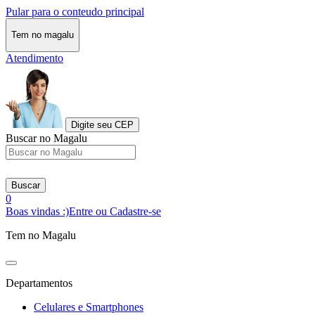
Pular para o conteudo principal
Tem no magalu
Atendimento
Digite seu CEP
Buscar no Magalu
Buscar
0
Boas vindas :)
Entre ou Cadastre-se
Tem no Magalu
Departamentos
Celulares e Smartphones