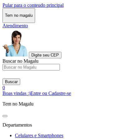
Pular para o conteudo principal
Tem no magalu
Atendimento
Digite seu CEP
Buscar no Magalu
Buscar
0
Boas vindas :)
Entre ou Cadastre-se
Tem no Magalu
Departamentos
Celulares e Smartphones