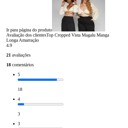
Ir para página do produto
Avaliação dos clientes
Top Cropped Vista Magalu Manga
Longa Amarração
4.9
21
avaliações
18
comentários
5
18
4
3
3