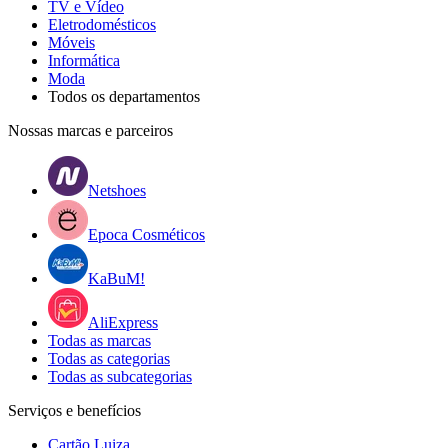
TV e Vídeo
Eletrodomésticos
Móveis
Informática
Moda
Todos os departamentos
Nossas marcas e parceiros
Netshoes
Epoca Cosméticos
KaBuM!
AliExpress
Todas as marcas
Todas as categorias
Todas as subcategorias
Serviços e benefícios
Cartão Luiza