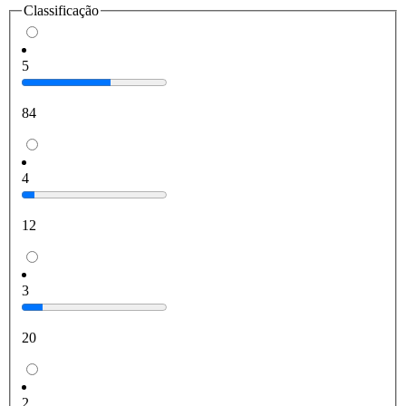
Classificação
5
84
4
12
3
20
2