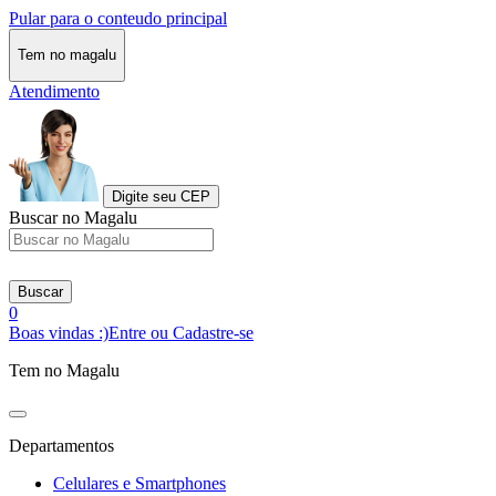
Pular para o conteudo principal
Tem no magalu
Atendimento
Digite seu CEP
Buscar no Magalu
Buscar
0
Boas vindas :)
Entre ou Cadastre-se
Tem no Magalu
Departamentos
Celulares e Smartphones