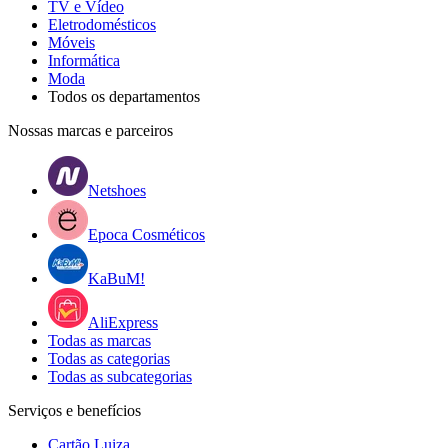
TV e Vídeo
Eletrodomésticos
Móveis
Informática
Moda
Todos os departamentos
Nossas marcas e parceiros
Netshoes
Epoca Cosméticos
KaBuM!
AliExpress
Todas as marcas
Todas as categorias
Todas as subcategorias
Serviços e benefícios
Cartão Luiza