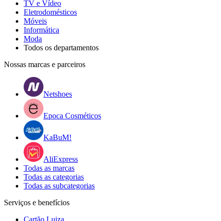
TV e Vídeo
Eletrodomésticos
Móveis
Informática
Moda
Todos os departamentos
Nossas marcas e parceiros
Netshoes
Epoca Cosméticos
KaBuM!
AliExpress
Todas as marcas
Todas as categorias
Todas as subcategorias
Serviços e benefícios
Cartão Luiza