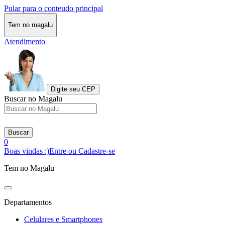
Pular para o conteudo principal
Tem no magalu
Atendimento
Digite seu CEP
Buscar no Magalu
Buscar
0
Boas vindas :)
Entre ou Cadastre-se
Tem no Magalu
Departamentos
Celulares e Smartphones