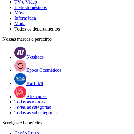
TV e Vídeo
Eletrodomésticos
Móveis
Informática
Moda
Todos os departamentos
Nossas marcas e parceiros
Netshoes
Epoca Cosméticos
KaBuM!
AliExpress
Todas as marcas
Todas as categorias
Todas as subcategorias
Serviços e benefícios
Cartão Luiza