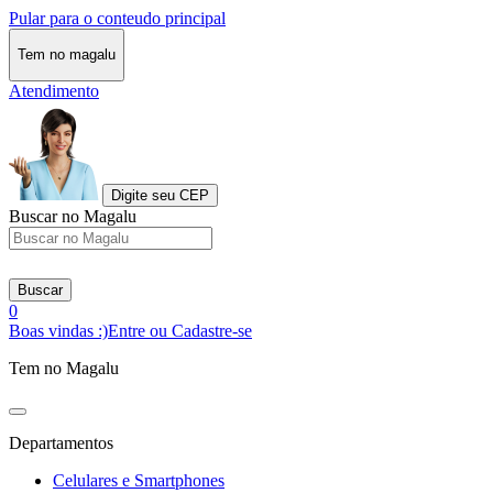
Pular para o conteudo principal
Tem no magalu
Atendimento
Digite seu CEP
Buscar no Magalu
Buscar
0
Boas vindas :)
Entre ou Cadastre-se
Tem no Magalu
Departamentos
Celulares e Smartphones