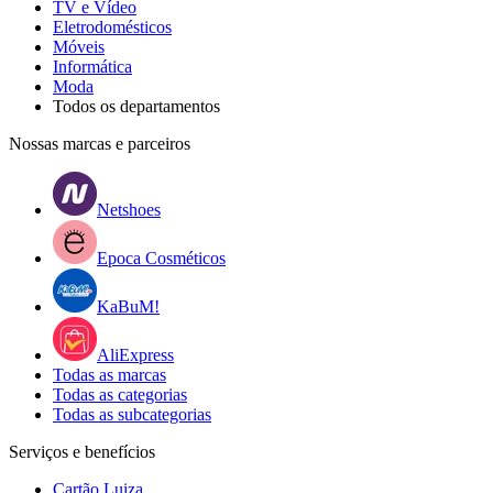
TV e Vídeo
Eletrodomésticos
Móveis
Informática
Moda
Todos os departamentos
Nossas marcas e parceiros
Netshoes
Epoca Cosméticos
KaBuM!
AliExpress
Todas as marcas
Todas as categorias
Todas as subcategorias
Serviços e benefícios
Cartão Luiza