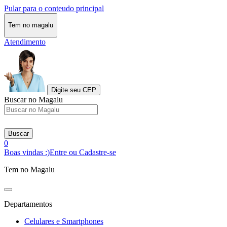
Pular para o conteudo principal
Tem no magalu
Atendimento
Digite seu CEP
Buscar no Magalu
Buscar
0
Boas vindas :)
Entre ou Cadastre-se
Tem no Magalu
Departamentos
Celulares e Smartphones