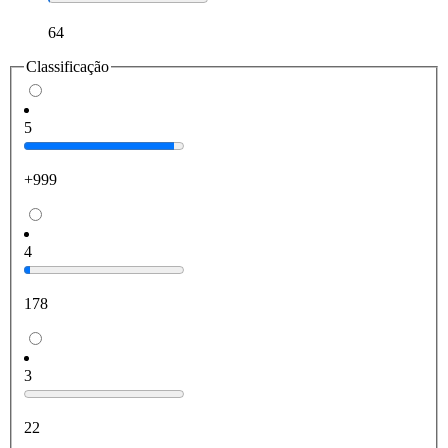
64
Classificação
5
+999
4
178
3
22