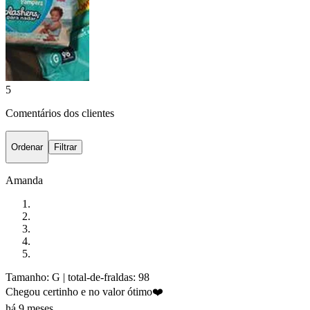
5
Comentários dos clientes
Ordenar
Filtrar
Amanda
Tamanho: G
| total-de-fraldas: 98
Chegou certinho e no valor ótimo❤️
há 9 meses