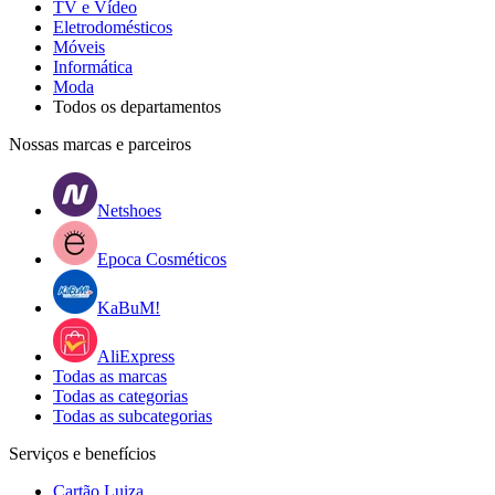
TV e Vídeo
Eletrodomésticos
Móveis
Informática
Moda
Todos os departamentos
Nossas marcas e parceiros
Netshoes
Epoca Cosméticos
KaBuM!
AliExpress
Todas as marcas
Todas as categorias
Todas as subcategorias
Serviços e benefícios
Cartão Luiza