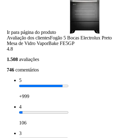
Ir para página do produto
Avaliação dos clientes
Fogão 5 Bocas Electrolux Preto
Mesa de Vidro VaporBake FE5GP
4.8
1.508
avaliações
746
comentários
5
+999
4
106
3