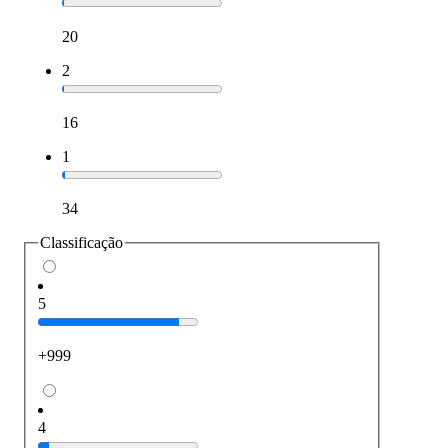
20
2
16
1
34
Classificação
5
+999
4