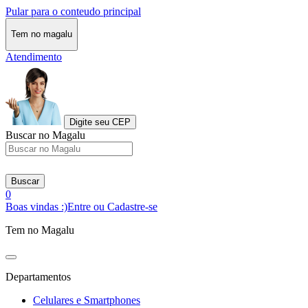
Pular para o conteudo principal
Tem no magalu
Atendimento
Digite seu CEP
Buscar no Magalu
Buscar
0
Boas vindas :)
Entre ou Cadastre-se
Tem no Magalu
Departamentos
Celulares e Smartphones