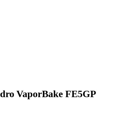
 Vidro VaporBake FE5GP