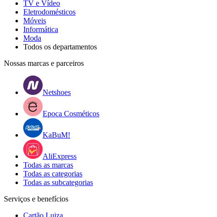
TV e Vídeo
Eletrodomésticos
Móveis
Informática
Moda
Todos os departamentos
Nossas marcas e parceiros
Netshoes
Epoca Cosméticos
KaBuM!
AliExpress
Todas as marcas
Todas as categorias
Todas as subcategorias
Serviços e benefícios
Cartão Luiza