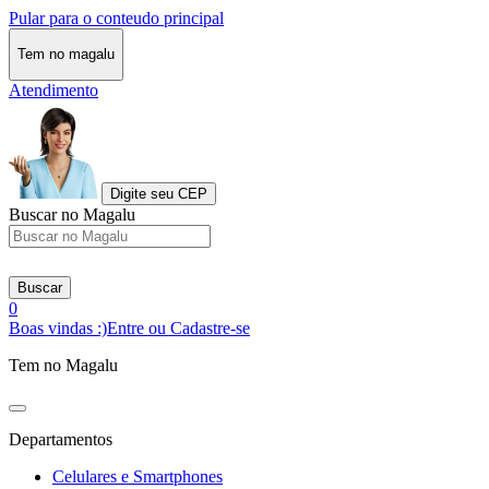
Pular para o conteudo principal
Tem no magalu
Atendimento
Digite seu CEP
Buscar no Magalu
Buscar
0
Boas vindas :)
Entre ou Cadastre-se
Tem no Magalu
Departamentos
Celulares e Smartphones