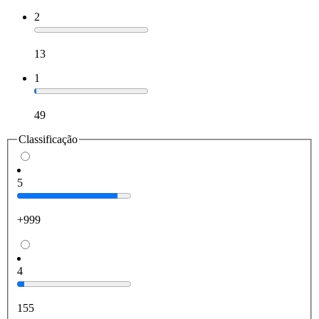
2
13
1
49
Classificação
5
+999
4
155