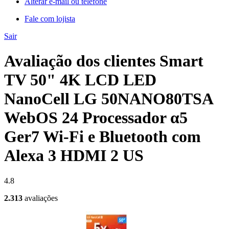
Alterar e-mail ou telefone
Fale com lojista
Sair
Avaliação dos clientes Smart
TV 50" 4K LCD LED
NanoCell LG 50NANO80TSA
WebOS 24 Processador α5
Ger7 Wi-Fi e Bluetooth com
Alexa 3 HDMI 2 US
4.8
2.313
avaliações