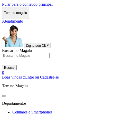
Pular para o conteudo principal
Tem no magalu
Atendimento
Digite seu CEP
Buscar no Magalu
Buscar
0
Boas vindas :)
Entre ou Cadastre-se
Tem no Magalu
Departamentos
Celulares e Smartphones