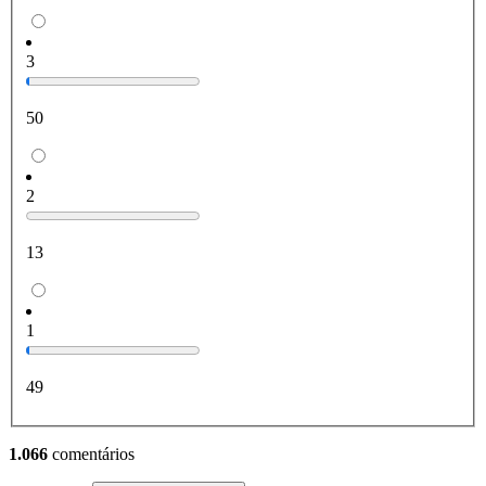
3
50
2
13
1
49
1.066
comentários