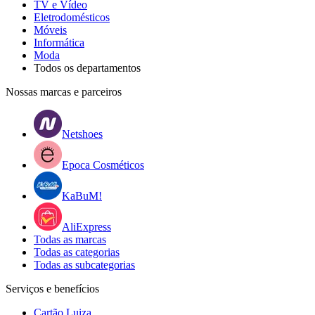
TV e Vídeo
Eletrodomésticos
Móveis
Informática
Moda
Todos os departamentos
Nossas marcas e parceiros
Netshoes
Epoca Cosméticos
KaBuM!
AliExpress
Todas as marcas
Todas as categorias
Todas as subcategorias
Serviços e benefícios
Cartão Luiza