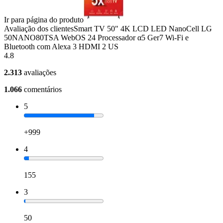
Ir para página do produto
Avaliação dos clientes
Smart TV 50" 4K LCD LED NanoCell LG
50NANO80TSA WebOS 24 Processador α5 Ger7 Wi-Fi e
Bluetooth com Alexa 3 HDMI 2 US
4.8
2.313
avaliações
1.066
comentários
5
+999
4
155
3
50