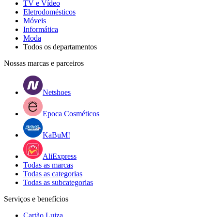
TV e Vídeo
Eletrodomésticos
Móveis
Informática
Moda
Todos os departamentos
Nossas marcas e parceiros
Netshoes
Epoca Cosméticos
KaBuM!
AliExpress
Todas as marcas
Todas as categorias
Todas as subcategorias
Serviços e benefícios
Cartão Luiza