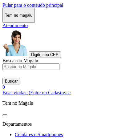
Pular para o conteudo principal
Tem no magalu
Atendimento
Digite seu CEP
Buscar no Magalu
Buscar
0
Boas vindas :)
Entre ou Cadastre-se
Tem no Magalu
Departamentos
Celulares e Smartphones