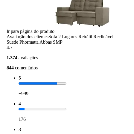
Ir para página do produto
Avaliação dos clientes
Sofá 2 Lugares Retrátil Reclinável
Suede Phormatta Abbas SMP
4.7
1.374
avaliações
844
comentários
5
+999
4
176
3