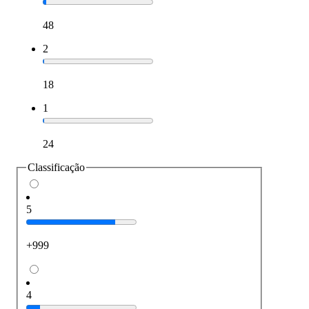
48
2
18
1
24
Classificação
5
+999
4