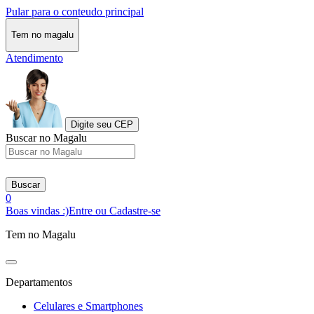
Pular para o conteudo principal
Tem no magalu
Atendimento
Digite seu CEP
Buscar no Magalu
Buscar
0
Boas vindas :)
Entre ou Cadastre-se
Tem no Magalu
Departamentos
Celulares e Smartphones