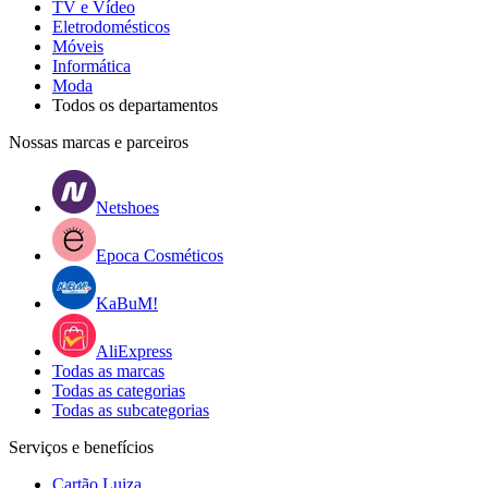
TV e Vídeo
Eletrodomésticos
Móveis
Informática
Moda
Todos os departamentos
Nossas marcas e parceiros
Netshoes
Epoca Cosméticos
KaBuM!
AliExpress
Todas as marcas
Todas as categorias
Todas as subcategorias
Serviços e benefícios
Cartão Luiza