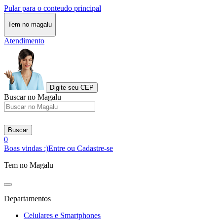
Pular para o conteudo principal
Tem no magalu
Atendimento
Digite seu CEP
Buscar no Magalu
Buscar
0
Boas vindas :)
Entre ou Cadastre-se
Tem no Magalu
Departamentos
Celulares e Smartphones