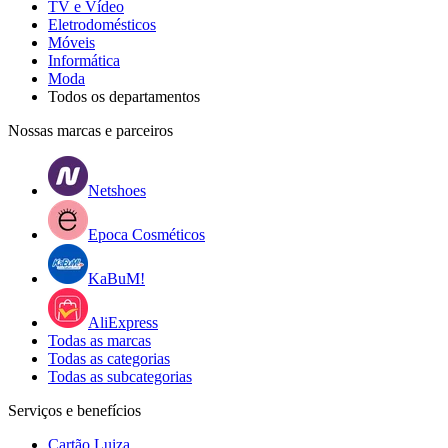
TV e Vídeo
Eletrodomésticos
Móveis
Informática
Moda
Todos os departamentos
Nossas marcas e parceiros
Netshoes
Epoca Cosméticos
KaBuM!
AliExpress
Todas as marcas
Todas as categorias
Todas as subcategorias
Serviços e benefícios
Cartão Luiza