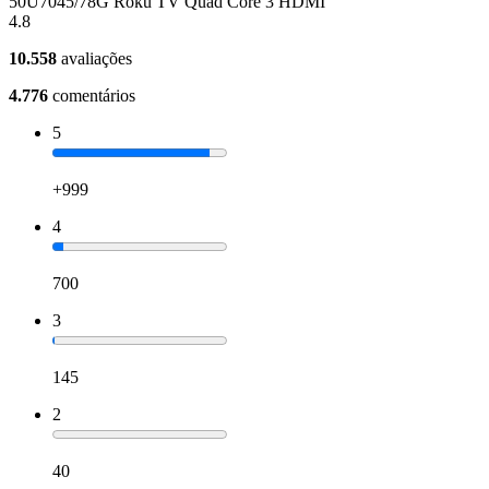
50U7045/78G Roku TV Quad Core 3 HDMI
4.8
10.558
avaliações
4.776
comentários
5
+999
4
700
3
145
2
40