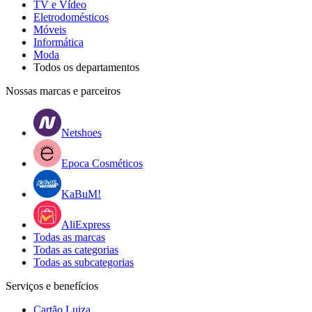
TV e Vídeo
Eletrodomésticos
Móveis
Informática
Moda
Todos os departamentos
Nossas marcas e parceiros
Netshoes
Epoca Cosméticos
KaBuM!
AliExpress
Todas as marcas
Todas as categorias
Todas as subcategorias
Serviços e benefícios
Cartão Luiza