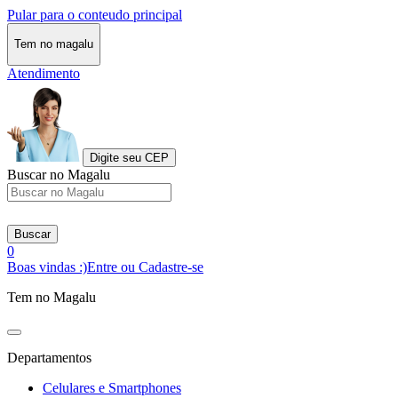
Pular para o conteudo principal
Tem no magalu
Atendimento
Digite seu CEP
Buscar no Magalu
Buscar
0
Boas vindas :)
Entre ou Cadastre-se
Tem no Magalu
Departamentos
Celulares e Smartphones