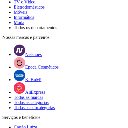
TV e Vídeo
Eletrodomésticos
Móveis
Informática
Moda
Todos os departamentos
Nossas marcas e parceiros
Netshoes
Epoca Cosméticos
KaBuM!
AliExpress
Todas as marcas
Todas as categorias
Todas as subcategorias
Serviços e benefícios
Cartão Luiza