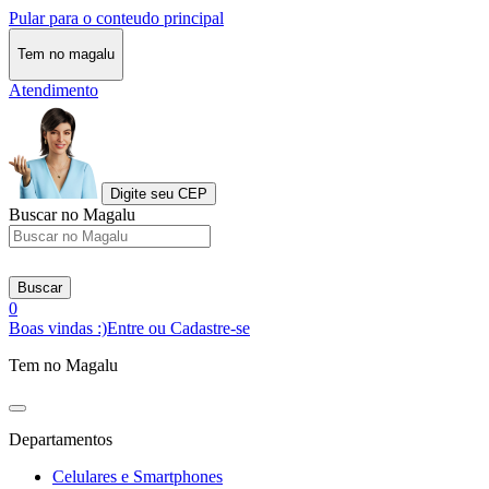
Pular para o conteudo principal
Tem no magalu
Atendimento
Digite seu CEP
Buscar no Magalu
Buscar
0
Boas vindas :)
Entre ou Cadastre-se
Tem no Magalu
Departamentos
Celulares e Smartphones