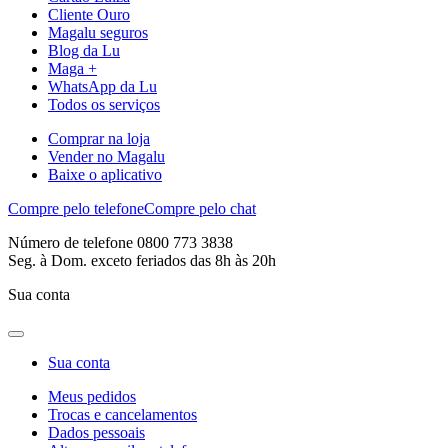
Cliente Ouro
Magalu seguros
Blog da Lu
Maga +
WhatsApp da Lu
Todos os serviços
Comprar na loja
Vender no Magalu
Baixe o aplicativo
Compre pelo telefone
Compre pelo chat
Número de telefone 0800 773 3838
Seg. à Dom. exceto feriados das 8h às 20h
Sua conta
Sua conta
Meus pedidos
Trocas e cancelamentos
Dados pessoais