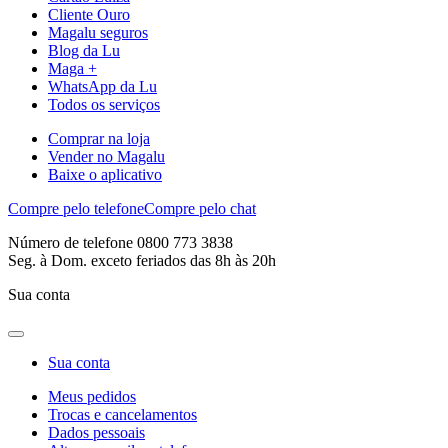
Cliente Ouro
Magalu seguros
Blog da Lu
Maga +
WhatsApp da Lu
Todos os serviços
Comprar na loja
Vender no Magalu
Baixe o aplicativo
Compre pelo telefone
Compre pelo chat
Número de telefone 0800 773 3838
Seg. à Dom. exceto feriados das 8h às 20h
Sua conta
Sua conta
Meus pedidos
Trocas e cancelamentos
Dados pessoais