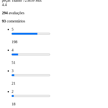
peças Titânio 723839 Mtx
4.4
294
avaliações
93
comentários
5
198
4
51
3
21
2
18