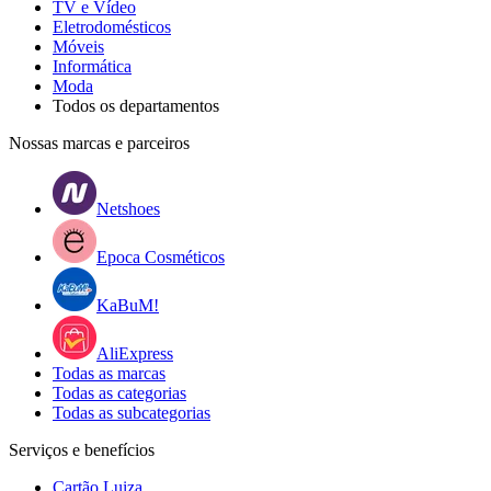
TV e Vídeo
Eletrodomésticos
Móveis
Informática
Moda
Todos os departamentos
Nossas marcas e parceiros
Netshoes
Epoca Cosméticos
KaBuM!
AliExpress
Todas as marcas
Todas as categorias
Todas as subcategorias
Serviços e benefícios
Cartão Luiza