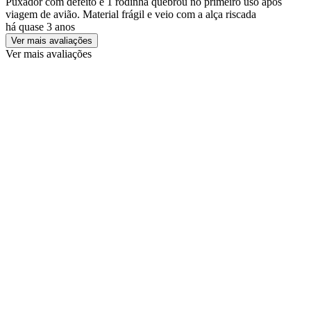
Puxador com defeito e 1 rodinha quebrou no primeiro uso após
viagem de avião. Material frágil e veio com a alça riscada
há quase 3 anos
Ver mais avaliações
Ver mais avaliações