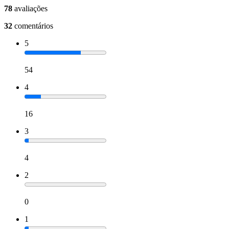
78
avaliações
32
comentários
5
54
4
16
3
4
2
0
1