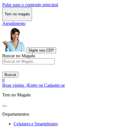
Pular para o conteudo principal
Tem no magalu
Atendimento
Digite seu CEP
Buscar no Magalu
Buscar
0
Boas vindas :)
Entre ou Cadastre-se
Tem no Magalu
Departamentos
Celulares e Smartphones