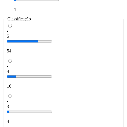
4
Classificação
5
54
4
16
3
4