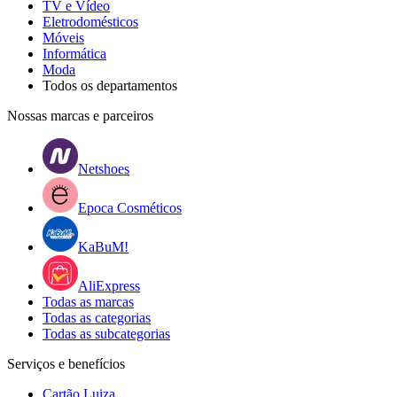
TV e Vídeo
Eletrodomésticos
Móveis
Informática
Moda
Todos os departamentos
Nossas marcas e parceiros
Netshoes
Epoca Cosméticos
KaBuM!
AliExpress
Todas as marcas
Todas as categorias
Todas as subcategorias
Serviços e benefícios
Cartão Luiza