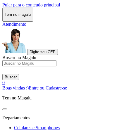
Pular para o conteudo principal
Tem no magalu
Atendimento
Digite seu CEP
Buscar no Magalu
Buscar
0
Boas vindas :)
Entre ou Cadastre-se
Tem no Magalu
Departamentos
Celulares e Smartphones