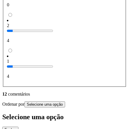
0
2
4
1
4
12
comentários
Ordenar por
Selecione uma opção
Selecione uma opção