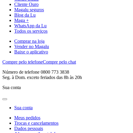
Cliente Ouro
Magalu seguros
Blog da Lu
Maga +
WhatsApp da Lu
Todos os serviços
Comprar na loja
Vender no Magalu
Baixe o aplicativo
Compre pelo telefone
Compre pelo chat
Número de telefone 0800 773 3838
Seg. à Dom. exceto feriados das 8h às 20h
Sua conta
Sua conta
Meus pedidos
Trocas e cancelamentos
Dados pessoais