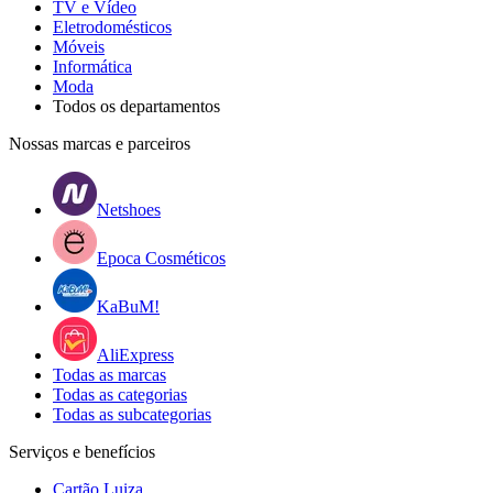
TV e Vídeo
Eletrodomésticos
Móveis
Informática
Moda
Todos os departamentos
Nossas marcas e parceiros
Netshoes
Epoca Cosméticos
KaBuM!
AliExpress
Todas as marcas
Todas as categorias
Todas as subcategorias
Serviços e benefícios
Cartão Luiza