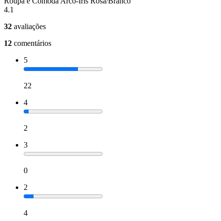
Roupa e Cômoda Arco-Íris Rosa/Branco
4.1
32
avaliações
12
comentários
5
22
4
2
3
0
2
4