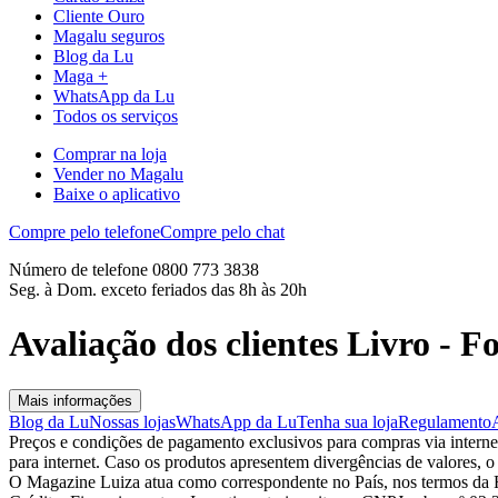
Cliente Ouro
Magalu seguros
Blog da Lu
Maga +
WhatsApp da Lu
Todos os serviços
Comprar na loja
Vender no Magalu
Baixe o aplicativo
Compre pelo telefone
Compre pelo chat
Número de telefone 0800 773 3838
Seg. à Dom. exceto feriados das 8h às 20h
Avaliação dos clientes Livro - Fo
Mais informações
Blog da Lu
Nossas lojas
WhatsApp da Lu
Tenha sua loja
Regulamento
Preços e condições de pagamento exclusivos para compras via internet,
para internet. Caso os produtos apresentem divergências de valores, o
O Magazine Luiza atua como correspondente no País, nos termos da R