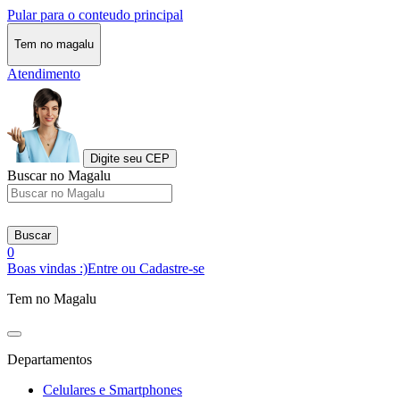
Pular para o conteudo principal
Tem no magalu
Atendimento
Digite seu CEP
Buscar no Magalu
Buscar
0
Boas vindas :)
Entre ou Cadastre-se
Tem no Magalu
Departamentos
Celulares e Smartphones