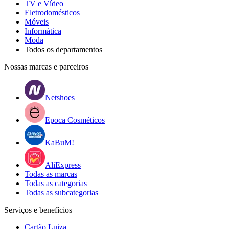
TV e Vídeo
Eletrodomésticos
Móveis
Informática
Moda
Todos os departamentos
Nossas marcas e parceiros
Netshoes
Epoca Cosméticos
KaBuM!
AliExpress
Todas as marcas
Todas as categorias
Todas as subcategorias
Serviços e benefícios
Cartão Luiza