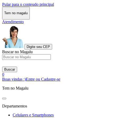
Pular para o conteudo principal
Tem no magalu
Atendimento
Digite seu CEP
Buscar no Magalu
Buscar
0
Boas vindas :)
Entre ou Cadastre-se
Tem no Magalu
Departamentos
Celulares e Smartphones