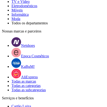
TV e Vídeo
Eletrodomésticos
Móveis
Informática
Moda
Todos os departamentos
Nossas marcas e parceiros
Netshoes
Epoca Cosméticos
KaBuM!
AliExpress
Todas as marcas
Todas as categorias
Todas as subcategorias
Serviços e benefícios
Cartão Luiza