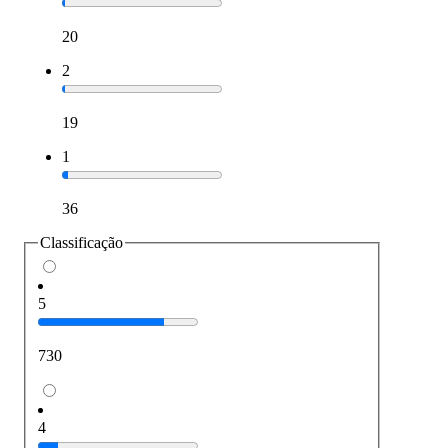
20
2
19
1
36
Classificação
5
730
4