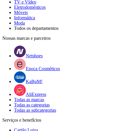
TV e Vídeo
Eletrodomésticos
Móveis
Informática
Moda
Todos os departamentos
Nossas marcas e parceiros
Netshoes
Epoca Cosméticos
KaBuM!
AliExpress
Todas as marcas
Todas as categorias
Todas as subcategorias
Serviços e benefícios
Cartão Luiza