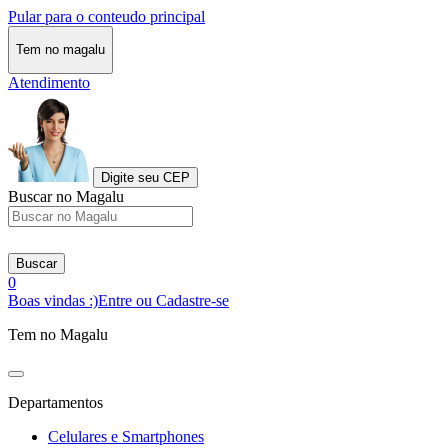
Pular para o conteudo principal
Tem no magalu
Atendimento
Digite seu CEP
Buscar no Magalu
Buscar
0
Boas vindas :)
Entre ou Cadastre-se
Tem no Magalu
Departamentos
Celulares e Smartphones