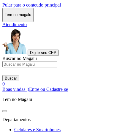
Pular para o conteudo principal
Tem no magalu
Atendimento
Digite seu CEP
Buscar no Magalu
Buscar
0
Boas vindas :)
Entre ou Cadastre-se
Tem no Magalu
Departamentos
Celulares e Smartphones