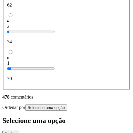
62
2
34
1
70
478
comentários
Ordenar por
Selecione uma opção
Selecione uma opção