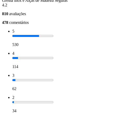
Grelha Inox e Alças de Madeira Seguras
4.2
810
avaliações
478
comentários
5
530
4
114
3
62
2
34