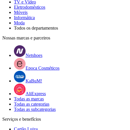
TV e Vídeo
Eletrodomésticos
Móveis
Informática
Moda
Todos os departamentos
Nossas marcas e parceiros
Netshoes
Epoca Cosméticos
KaBuM!
AliExpress
Todas as marcas
Todas as categorias
Todas as subcategorias
Serviços e benefícios
Cartão Luiza