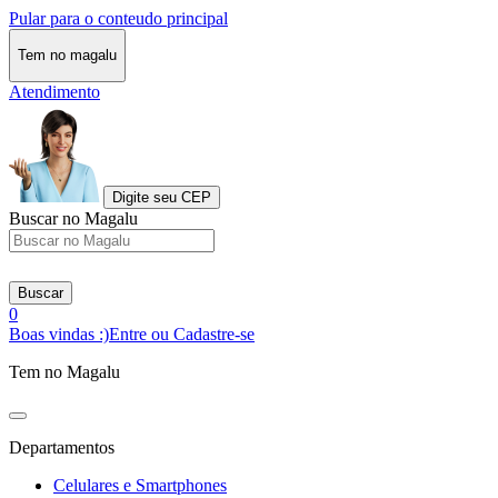
Pular para o conteudo principal
Tem no magalu
Atendimento
Digite seu CEP
Buscar no Magalu
Buscar
0
Boas vindas :)
Entre ou Cadastre-se
Tem no Magalu
Departamentos
Celulares e Smartphones