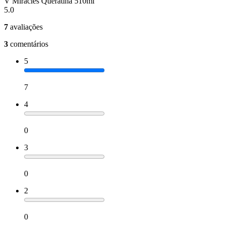
V Miracles Queratina 510ml
5.0
7
avaliações
3
comentários
5
7
4
0
3
0
2
0