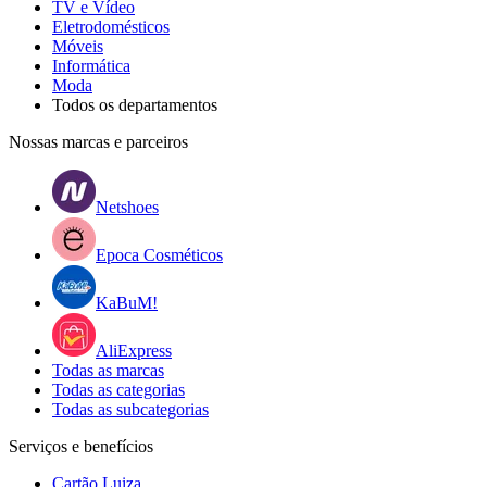
TV e Vídeo
Eletrodomésticos
Móveis
Informática
Moda
Todos os departamentos
Nossas marcas e parceiros
Netshoes
Epoca Cosméticos
KaBuM!
AliExpress
Todas as marcas
Todas as categorias
Todas as subcategorias
Serviços e benefícios
Cartão Luiza