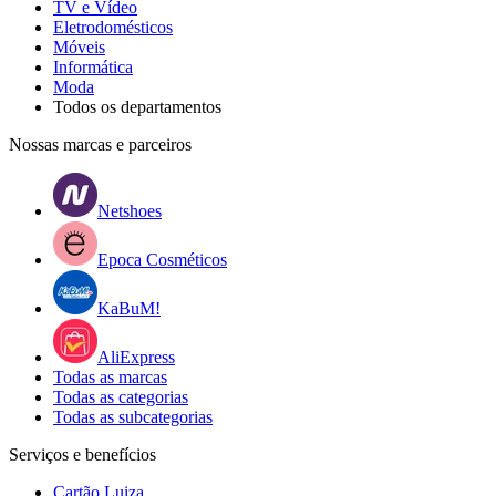
TV e Vídeo
Eletrodomésticos
Móveis
Informática
Moda
Todos os departamentos
Nossas marcas e parceiros
Netshoes
Epoca Cosméticos
KaBuM!
AliExpress
Todas as marcas
Todas as categorias
Todas as subcategorias
Serviços e benefícios
Cartão Luiza