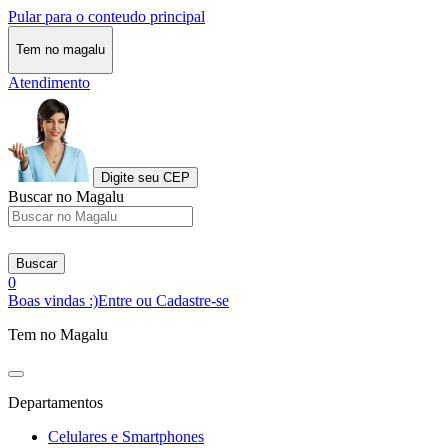
Pular para o conteudo principal
Tem no magalu
Atendimento
Digite seu CEP
Buscar no Magalu
Buscar
0
Boas vindas :)
Entre ou Cadastre-se
Tem no Magalu
Departamentos
Celulares e Smartphones