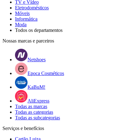
TV e Vídeo
Eletrodomésticos
Móveis
Informática
Moda
Todos os departamentos
Nossas marcas e parceiros
Netshoes
Epoca Cosméticos
KaBuM!
AliExpress
Todas as marcas
Todas as categorias
Todas as subcategorias
Serviços e benefícios
Cartão Luiza