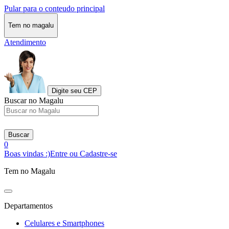
Pular para o conteudo principal
Tem no magalu
Atendimento
Digite seu CEP
Buscar no Magalu
Buscar
0
Boas vindas :)
Entre ou Cadastre-se
Tem no Magalu
Departamentos
Celulares e Smartphones