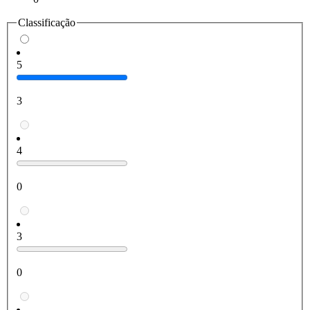
Classificação
5
3
4
0
3
0