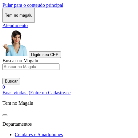
Pular para o conteudo principal
Tem no magalu
Atendimento
Digite seu CEP
Buscar no Magalu
Buscar
0
Boas vindas :)
Entre ou Cadastre-se
Tem no Magalu
Departamentos
Celulares e Smartphones