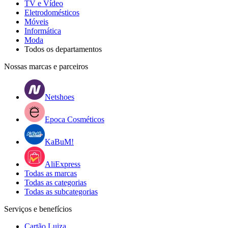
TV e Vídeo
Eletrodomésticos
Móveis
Informática
Moda
Todos os departamentos
Nossas marcas e parceiros
Netshoes
Epoca Cosméticos
KaBuM!
AliExpress
Todas as marcas
Todas as categorias
Todas as subcategorias
Serviços e benefícios
Cartão Luiza