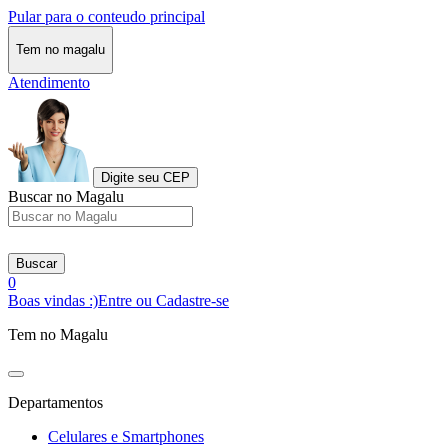
Pular para o conteudo principal
Tem no magalu
Atendimento
Digite seu CEP
Buscar no Magalu
Buscar
0
Boas vindas :)
Entre ou Cadastre-se
Tem no Magalu
Departamentos
Celulares e Smartphones