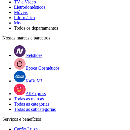
TV e Vídeo
Eletrodomésticos
Móveis
Informática
Moda
Todos os departamentos
Nossas marcas e parceiros
Netshoes
Epoca Cosméticos
KaBuM!
AliExpress
Todas as marcas
Todas as categorias
Todas as subcategorias
Serviços e benefícios
Cartão Luiza