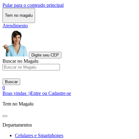
Pular para o conteudo principal
Tem no magalu
Atendimento
Digite seu CEP
Buscar no Magalu
Buscar
0
Boas vindas :)
Entre ou Cadastre-se
Tem no Magalu
Departamentos
Celulares e Smartphones