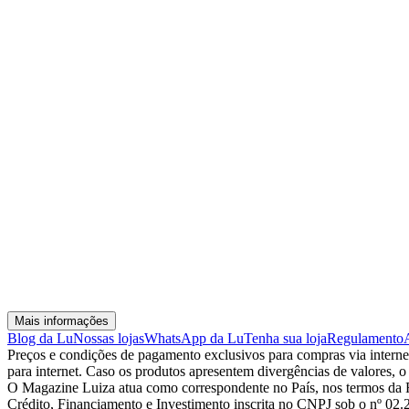
Mais informações
Blog da Lu
Nossas lojas
WhatsApp da Lu
Tenha sua loja
Regulamento
Preços e condições de pagamento exclusivos para compras via internet,
para internet. Caso os produtos apresentem divergências de valores, o
O Magazine Luiza atua como correspondente no País, nos termos da R
Crédito, Financiamento e Investimento inscrita no CNPJ sob o nº 02