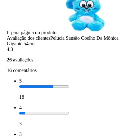
Ir para página do produto
Avaliação dos clientes
Pelúcia Sansão Coelho Da Mônica
Gigante 54cm
4.3
26
avaliações
16
comentários
5
18
4
3
3