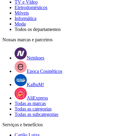
TV e Vídeo
Eletrodomésticos
Móveis
Informática
Moda
Todos os departamentos
Nossas marcas e parceiros
Netshoes
Epoca Cosméticos
KaBuM!
AliExpress
Todas as marcas
Todas as categorias
Todas as subcategorias
Serviços e benefícios
Cartão Luiza