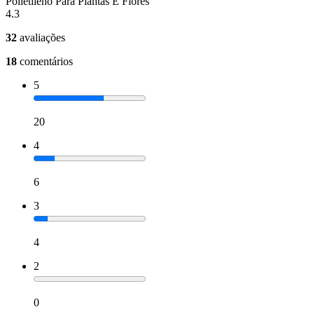
Polietileno Para Plantas E Flores
4.3
32
avaliações
18
comentários
5
20
4
6
3
4
2
0