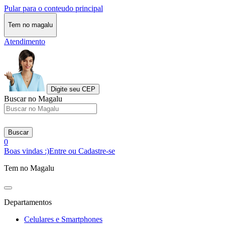
Pular para o conteudo principal
Tem no magalu
Atendimento
Digite seu CEP
Buscar no Magalu
Buscar
0
Boas vindas :)
Entre ou Cadastre-se
Tem no Magalu
Departamentos
Celulares e Smartphones