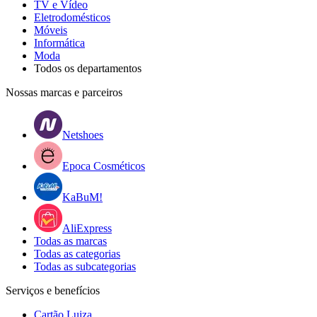
TV e Vídeo
Eletrodomésticos
Móveis
Informática
Moda
Todos os departamentos
Nossas marcas e parceiros
Netshoes
Epoca Cosméticos
KaBuM!
AliExpress
Todas as marcas
Todas as categorias
Todas as subcategorias
Serviços e benefícios
Cartão Luiza