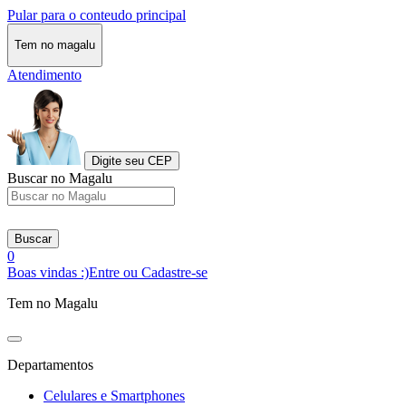
Pular para o conteudo principal
Tem no magalu
Atendimento
Digite seu CEP
Buscar no Magalu
Buscar
0
Boas vindas :)
Entre ou Cadastre-se
Tem no Magalu
Departamentos
Celulares e Smartphones