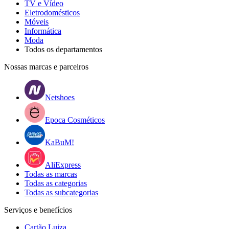
TV e Vídeo
Eletrodomésticos
Móveis
Informática
Moda
Todos os departamentos
Nossas marcas e parceiros
Netshoes
Epoca Cosméticos
KaBuM!
AliExpress
Todas as marcas
Todas as categorias
Todas as subcategorias
Serviços e benefícios
Cartão Luiza