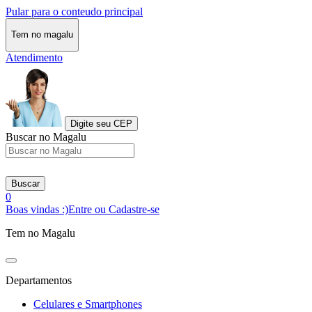
Pular para o conteudo principal
Tem no magalu
Atendimento
Digite seu CEP
Buscar no Magalu
Buscar
0
Boas vindas :)
Entre ou Cadastre-se
Tem no Magalu
Departamentos
Celulares e Smartphones