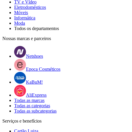
TV e Vídeo
Eletrodomésticos
Móveis
Informática
Moda
Todos os departamentos
Nossas marcas e parceiros
Netshoes
Epoca Cosméticos
KaBuM!
AliExpress
Todas as marcas
Todas as categorias
Todas as subcategorias
Serviços e benefícios
Cartão Luiza