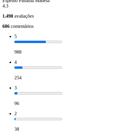
Espelho Panamá Madesa
4.3
1.498
avaliações
686
comentários
5
988
4
254
3
96
2
38