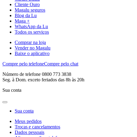
Cliente Ouro
Magalu seguros
Blog da Lu
Maga +
WhatsApp da Lu
Todos os serviços
Comprar na loja
Vender no Magalu
Baixe o aplicativo
Compre pelo telefone
Compre pelo chat
Número de telefone 0800 773 3838
Seg. à Dom. exceto feriados das 8h às 20h
Sua conta
Sua conta
Meus pedidos
Trocas e cancelamentos
Dados pessoais