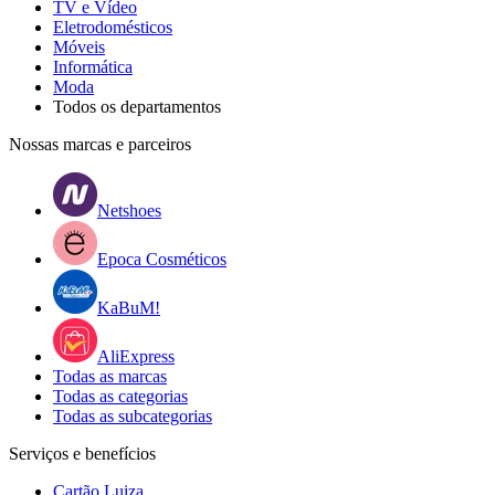
TV e Vídeo
Eletrodomésticos
Móveis
Informática
Moda
Todos os departamentos
Nossas marcas e parceiros
Netshoes
Epoca Cosméticos
KaBuM!
AliExpress
Todas as marcas
Todas as categorias
Todas as subcategorias
Serviços e benefícios
Cartão Luiza