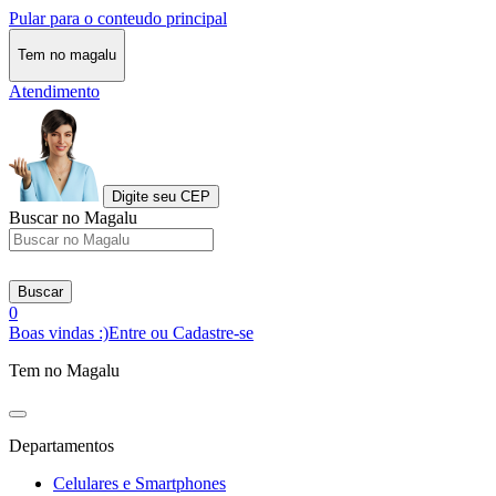
Pular para o conteudo principal
Tem no magalu
Atendimento
Digite seu CEP
Buscar no Magalu
Buscar
0
Boas vindas :)
Entre ou Cadastre-se
Tem no Magalu
Departamentos
Celulares e Smartphones