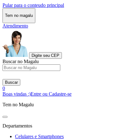
Pular para o conteudo principal
Tem no magalu
Atendimento
Digite seu CEP
Buscar no Magalu
Buscar
0
Boas vindas :)
Entre ou Cadastre-se
Tem no Magalu
Departamentos
Celulares e Smartphones