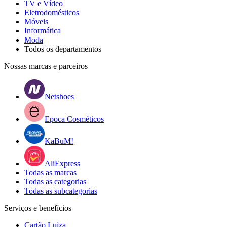
TV e Vídeo
Eletrodomésticos
Móveis
Informática
Moda
Todos os departamentos
Nossas marcas e parceiros
Netshoes
Epoca Cosméticos
KaBuM!
AliExpress
Todas as marcas
Todas as categorias
Todas as subcategorias
Serviços e benefícios
Cartão Luiza