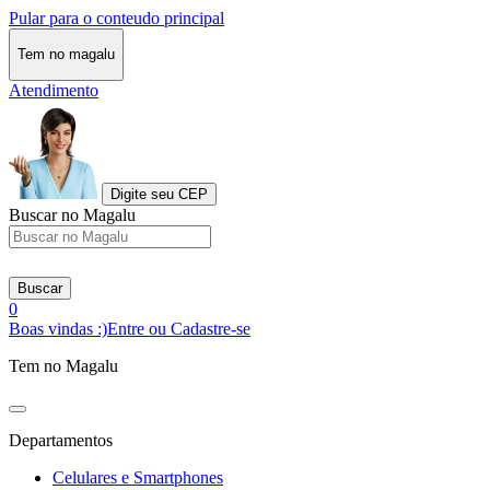
Pular para o conteudo principal
Tem no magalu
Atendimento
Digite seu CEP
Buscar no Magalu
Buscar
0
Boas vindas :)
Entre ou Cadastre-se
Tem no Magalu
Departamentos
Celulares e Smartphones