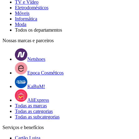
TV e Vídeo
Eletrodomésticos
Móveis
Informática
Moda
Todos os departamentos
Nossas marcas e parceiros
Netshoes
Epoca Cosméticos
KaBuM!
AliExpress
Todas as marcas
Todas as categorias
Todas as subcategorias
Serviços e benefícios
Cartão Luiza