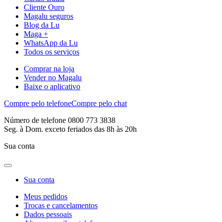
Cliente Ouro
Magalu seguros
Blog da Lu
Maga +
WhatsApp da Lu
Todos os serviços
Comprar na loja
Vender no Magalu
Baixe o aplicativo
Compre pelo telefone
Compre pelo chat
Número de telefone 0800 773 3838
Seg. à Dom. exceto feriados das 8h às 20h
Sua conta
Sua conta
Meus pedidos
Trocas e cancelamentos
Dados pessoais