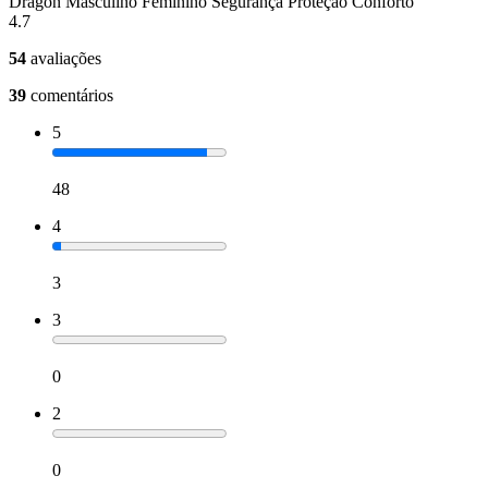
Dragon Masculino Feminino Segurança Proteção Conforto
4.7
54
avaliações
39
comentários
5
48
4
3
3
0
2
0