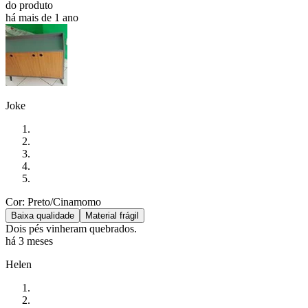
do produto
há mais de 1 ano
Joke
Cor: Preto/Cinamomo
Baixa qualidade
Material frágil
Dois pés vinheram quebrados.
há 3 meses
Helen