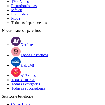
TV e Vídeo
Eletrodomésticos
Móveis
Informática
Moda
Todos os departamentos
Nossas marcas e parceiros
Netshoes
Epoca Cosméticos
KaBuM!
AliExpress
Todas as marcas
Todas as categorias
Todas as subcategorias
Serviços e benefícios
Cartão Luiza