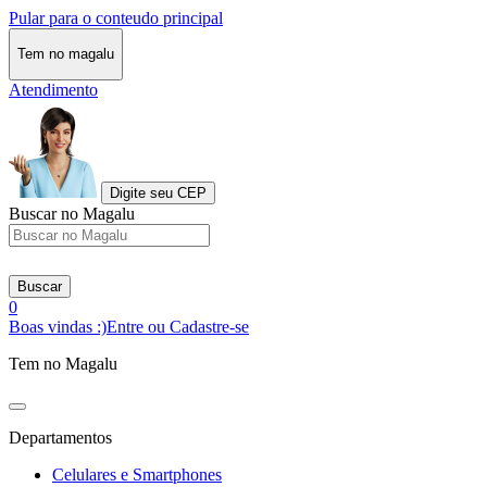
Pular para o conteudo principal
Tem no magalu
Atendimento
Digite seu CEP
Buscar no Magalu
Buscar
0
Boas vindas :)
Entre ou Cadastre-se
Tem no Magalu
Departamentos
Celulares e Smartphones