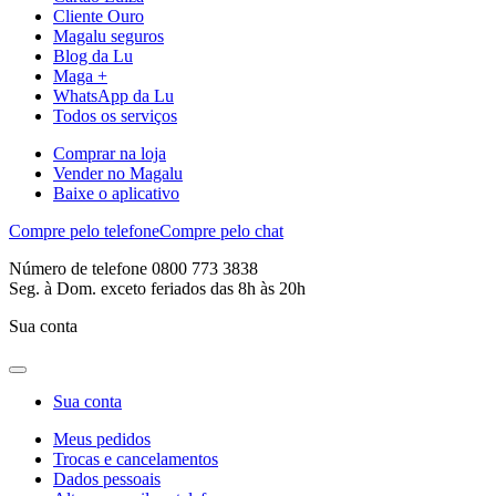
Cliente Ouro
Magalu seguros
Blog da Lu
Maga +
WhatsApp da Lu
Todos os serviços
Comprar na loja
Vender no Magalu
Baixe o aplicativo
Compre pelo telefone
Compre pelo chat
Número de telefone 0800 773 3838
Seg. à Dom. exceto feriados das 8h às 20h
Sua conta
Sua conta
Meus pedidos
Trocas e cancelamentos
Dados pessoais