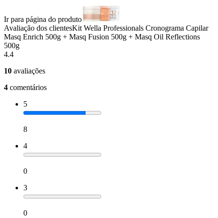
Ir para página do produto
Avaliação dos clientes
Kit Wella Professionals Cronograma Capilar
Masq Enrich 500g + Masq Fusion 500g + Masq Oil Reflections
500g
4.4
10
avaliações
4
comentários
5
8
4
0
3
0