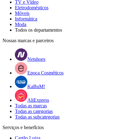
TV e Vídeo
Eletrodomésticos
Móveis
Informática
Moda
Todos os departamentos
Nossas marcas e parceiros
Netshoes
Epoca Cosméticos
KaBuM!
AliExpress
Todas as marcas
Todas as categorias
Todas as subcategorias
Serviços e benefícios
Cartão Luiza