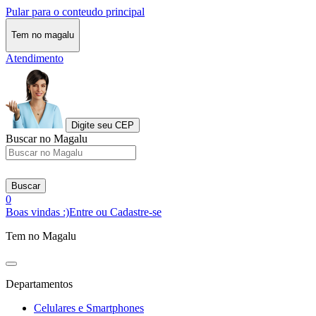
Pular para o conteudo principal
Tem no magalu
Atendimento
Digite seu CEP
Buscar no Magalu
Buscar
0
Boas vindas :)
Entre ou Cadastre-se
Tem no Magalu
Departamentos
Celulares e Smartphones