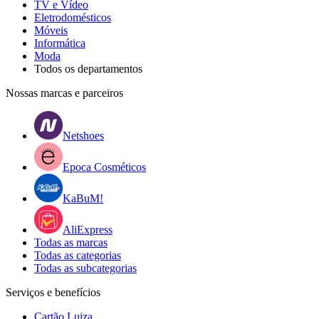
TV e Vídeo
Eletrodomésticos
Móveis
Informática
Moda
Todos os departamentos
Nossas marcas e parceiros
Netshoes
Epoca Cosméticos
KaBuM!
AliExpress
Todas as marcas
Todas as categorias
Todas as subcategorias
Serviços e benefícios
Cartão Luiza