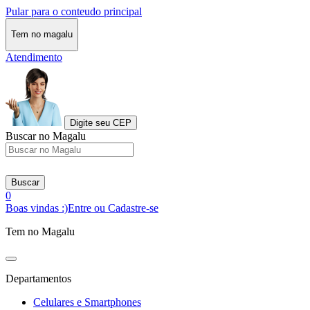
Pular para o conteudo principal
Tem no magalu
Atendimento
Digite seu CEP
Buscar no Magalu
Buscar
0
Boas vindas :)
Entre ou Cadastre-se
Tem no Magalu
Departamentos
Celulares e Smartphones