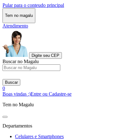
Pular para o conteudo principal
Tem no magalu
Atendimento
Digite seu CEP
Buscar no Magalu
Buscar
0
Boas vindas :)
Entre ou Cadastre-se
Tem no Magalu
Departamentos
Celulares e Smartphones