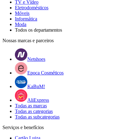
TV e Vídeo
Eletrodomésticos
Móveis
Informática
Moda
Todos os departamentos
Nossas marcas e parceiros
Netshoes
Epoca Cosméticos
KaBuM!
AliExpress
Todas as marcas
Todas as categorias
Todas as subcategorias
Serviços e benefícios
Cartão Luiza