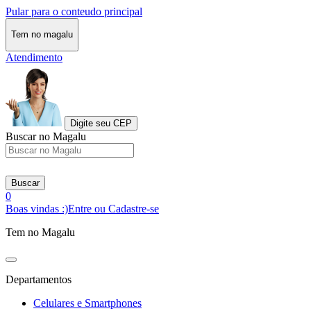
Pular para o conteudo principal
Tem no magalu
Atendimento
Digite seu CEP
Buscar no Magalu
Buscar
0
Boas vindas :)
Entre ou Cadastre-se
Tem no Magalu
Departamentos
Celulares e Smartphones