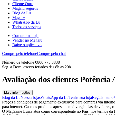
Cliente Ouro
Magalu seguros
Blog da Lu
Maga +
WhatsApp da Lu
Todos os serviços
Comprar na loja
Vender no Magalu
Baixe o aplicativo
Compre pelo telefone
Compre pelo chat
Número de telefone 0800 773 3838
Seg. à Dom. exceto feriados das 8h às 20h
Avaliação dos clientes Potência
Mais informações
Blog da Lu
Nossas lojas
WhatsApp da Lu
Tenha sua loja
Regulamento
Preços e condições de pagamento exclusivos para compras via internet,
para internet. Caso os produtos apresentem divergências de valores, o
O Magazine Luiza atua como correspondente no País, nos termos da R