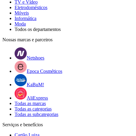
TV e Vídeo
Eletrodomésticos
Móveis
Informática
Moda
Todos os departamentos
Nossas marcas e parceiros
Netshoes
Epoca Cosméticos
KaBuM!
AliExpress
Todas as marcas
Todas as categorias
Todas as subcategorias
Serviços e benefícios
Cartão Luiza