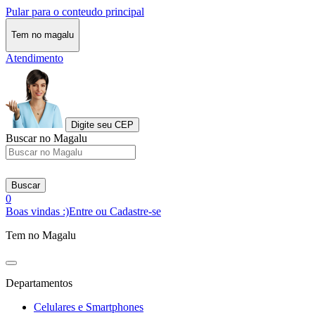
Pular para o conteudo principal
Tem no magalu
Atendimento
Digite seu CEP
Buscar no Magalu
Buscar
0
Boas vindas :)
Entre ou Cadastre-se
Tem no Magalu
Departamentos
Celulares e Smartphones