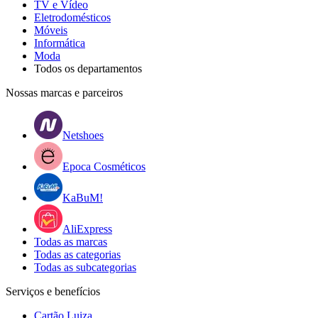
TV e Vídeo
Eletrodomésticos
Móveis
Informática
Moda
Todos os departamentos
Nossas marcas e parceiros
Netshoes
Epoca Cosméticos
KaBuM!
AliExpress
Todas as marcas
Todas as categorias
Todas as subcategorias
Serviços e benefícios
Cartão Luiza