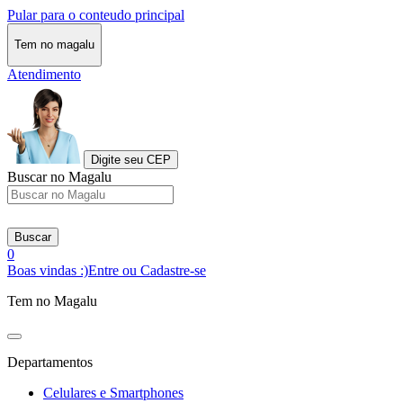
Pular para o conteudo principal
Tem no magalu
Atendimento
Digite seu CEP
Buscar no Magalu
Buscar
0
Boas vindas :)
Entre ou Cadastre-se
Tem no Magalu
Departamentos
Celulares e Smartphones