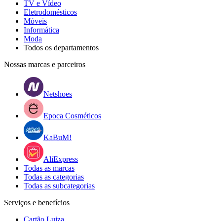
TV e Vídeo
Eletrodomésticos
Móveis
Informática
Moda
Todos os departamentos
Nossas marcas e parceiros
Netshoes
Epoca Cosméticos
KaBuM!
AliExpress
Todas as marcas
Todas as categorias
Todas as subcategorias
Serviços e benefícios
Cartão Luiza