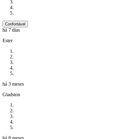
Confortável
há 7 dias
Ester
há 3 meses
Gladston
há 8 meses