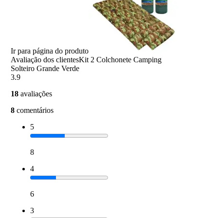
Ir para página do produto
Avaliação dos clientes
Kit 2 Colchonete Camping
Solteiro Grande Verde
3.9
18
avaliações
8
comentários
5
8
4
6
3