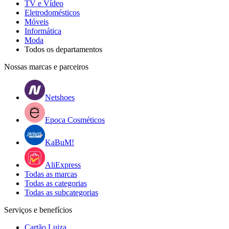
TV e Vídeo
Eletrodomésticos
Móveis
Informática
Moda
Todos os departamentos
Nossas marcas e parceiros
Netshoes
Epoca Cosméticos
KaBuM!
AliExpress
Todas as marcas
Todas as categorias
Todas as subcategorias
Serviços e benefícios
Cartão Luiza