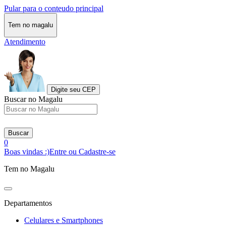
Pular para o conteudo principal
Tem no magalu
Atendimento
Digite seu CEP
Buscar no Magalu
Buscar
0
Boas vindas :)
Entre ou Cadastre-se
Tem no Magalu
Departamentos
Celulares e Smartphones