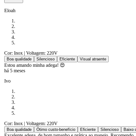
Eloah
Cor: Inox
| Voltagem: 220V
Boa qualidade
Silencioso
Eficiente
Visual atraente
Estou amando minha adega! 😍
há 5 meses
Ivo
Cor: Inox
| Voltagem: 220V
Boa qualidade
Ótimo custo-benefício
Eficiente
Silencioso
Baixo 
Excelente adega, de bom tamanho e prática ao manejo. Recomendo.