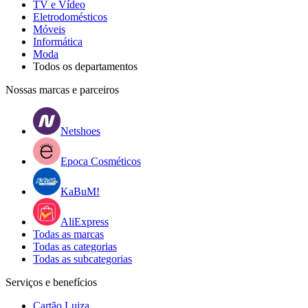
TV e Vídeo
Eletrodomésticos
Móveis
Informática
Moda
Todos os departamentos
Nossas marcas e parceiros
Netshoes
Epoca Cosméticos
KaBuM!
AliExpress
Todas as marcas
Todas as categorias
Todas as subcategorias
Serviços e benefícios
Cartão Luiza