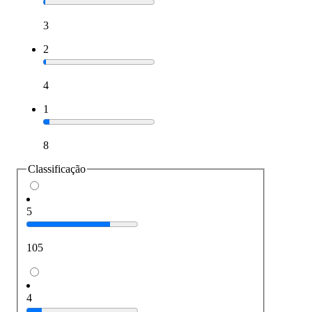
3
2
4
1
8
Classificação
5
105
4