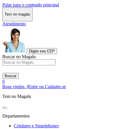
Pular para o conteudo principal
Tem no magalu
Atendimento
Digite seu CEP
Buscar no Magalu
Buscar
0
Boas vindas :)
Entre ou Cadastre-se
Tem no Magalu
Departamentos
Celulares e Smartphones